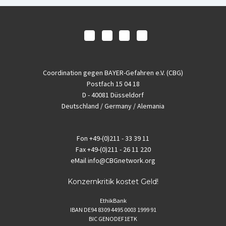
Coordination gegen BAYER-Gefahren e.V. (CBG)
Postfach 15 04 18
D - 40081 Düsseldorf
Deutschland / Germany / Alemania
Fon
+49-(0)211 - 33 39 11
Fax
+49-(0)211 - 26 11 220
eMail
info@CBGnetwork.org
Konzernkritik kostet Geld!
EthikBank
IBAN DE94 8309 4495 0003 1999 91
BIC GENODEF1ETK