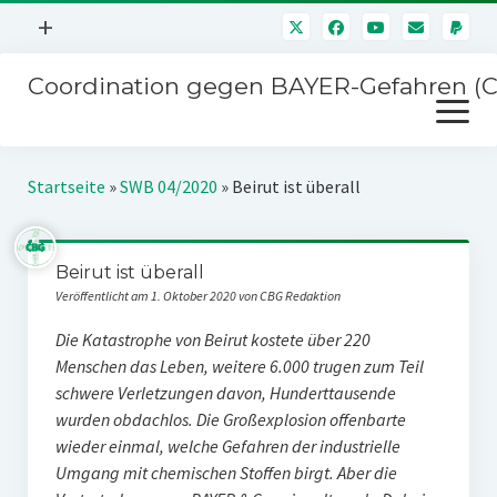
Menü
+
öffnen
Coordination gegen BAYER-Gefahren (
Mitmachen
Menü
Newsletter
öffnen
Presse
Kampagnen
Startseite
»
SWB 04/2020
»
Beirut ist überall
Über uns
BAYER-Hauptversammlungen
Kontakt
Beirut ist überall
Stichwort BAYER
Impressum
Veröffentlicht am 1. Oktober 2020 von CBG Redaktion
Jahrestagung
Störfälle
Die Katastrophe von Beirut kostete über 220
Menschen das Leben, weitere 6.000 trugen zum Teil
SPENDEN
schwere Verletzungen davon, Hunderttausende
wurden obdachlos. Die Großexplosion offenbarte
wieder einmal, welche Gefahren der industrielle
Umgang mit chemischen Stoffen birgt. Aber die