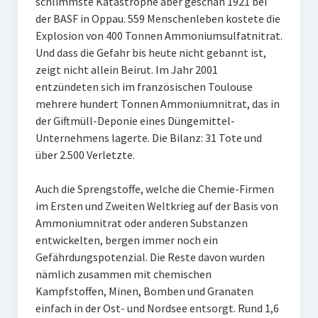
schlimmste Katastrophe aber geschah 1921 bei
der BASF in Oppau. 559 Menschenleben kostete die
Explosion von 400 Tonnen Ammoniumsulfatnitrat.
Und dass die Gefahr bis heute nicht gebannt ist,
zeigt nicht allein Beirut. Im Jahr 2001
entzündeten sich im französischen Toulouse
mehrere hundert Tonnen Ammoniumnitrat, das in
der Giftmüll-Deponie eines Düngemittel-
Unternehmens lagerte. Die Bilanz: 31 Tote und
über 2.500 Verletzte.
Auch die Sprengstoffe, welche die Chemie-Firmen
im Ersten und Zweiten Weltkrieg auf der Basis von
Ammoniumnitrat oder anderen Substanzen
entwickelten, bergen immer noch ein
Gefährdungspotenzial. Die Reste davon wurden
nämlich zusammen mit chemischen
Kampfstoffen, Minen, Bomben und Granaten
einfach in der Ost- und Nordsee entsorgt. Rund 1,6