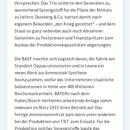
Versprechen. Das Trio sicherte den Generälen zu,
ausreichend Sprengstoff für die Pläne der Militärs
zu liefern. Duisberg & Co. hatten damit nach
eigenem Bekunden „den Krieg gerettet“ – und dem
Staat so ganz nebenbei auch noch Abnahme-
Garantien zu Festpreisen und Finanzspritzen zum
Ausbau der Produktionskapazitäten abgerungen.
Die BASF machte sich sogleich daran, die Fabrik am
Standort Oppau umzurüsten und in Leuna ein
neues Werk zur Ammoniak-Synthese
hochzuziehen, wofür das Unternehmen staatliche
Subventionen in Höhe von 400 Millionen
Reichsmark erhielt. BAYERs nach dem
Haber/Bosch-Verfahren arbeitende Anlage nahm
indessen im März 1915 ihren Betrieb auf. Das
fertige Ammoniumnitrat kam dann unter anderem
bei der Produktion von TNT zum Einsatz. Für die
Produktion solcher Sprengstoffe baute das