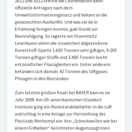
2011 und 2012 stellte die Coordination dann
offizielle Anfragen nach dem
Umweltinformationsgesetz und bekam so die
gewünschten Auskünfte. Und was sie da in
Erfahrung bringen konnte, gab Grund zur
Beunruhigung. So lagerte am Stammsitz
Leverkusen allein die inzwischen abgestoßene
Kunststoff-Sparte 1.600 Tonnen sehr giftiger, 9.200
Tonnen giftiger Stoffe und 3.400 Tonnen leicht
entzündlicher Flüssigkeiten ein. Unter anderem
befanden sich damals 42 Tonnen des Giftgases
Phosgen in den Beständen.
Zum letzten großen Knall bei BAYER kam es im
Jahr 2008. Am US-amerikanischen Standort
Institute ging ein Rückstandsbehälter in die Luft
und schlug in eine Anlage zur Herstellung des
Pestizids Methomyl ein. Von „Schockwellen wie bei
einem Erdbeben“ berichteten AugenzeugInnen