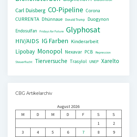
CO-Pipeline
Carl Duisberg
Corona
CURRENTA
Dhünnaue
Duogynon
Donald Trump
Glyphosat
Endosulfan
Fridays for Future
IG Farben
HIV/AIDS
Kinderarbeit
Monopol
Lipobay
Nexavar
PCB
Repression
Tierversuche
Xarelto
Trasylol
UNEP
Steuerflucht
CBG Artikelarchiv
August 2026
M
D
M
D
F
S
S
1
2
3
4
5
6
7
8
9