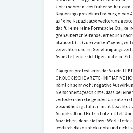
Unternehmen, das früher selber zum L
Regierungspräsidium Freiburg einen A
auf eine Kapazitätserweiterung geste
das für eine reine Formsache. Da „kei
grenzüberschreitende, erheblich nach
Standort (…) zu erwarten“ seien, will
verzichten und im Genehmigungsverfa
Aspekte berücksichtigen und eine Erh
Dagegen protestieren der Verein L
ÖKOLOGISCHE ÄRZTE-INITIATIVE HOC
nämlich sehr wohl negative Auswirkung
Menschheitsgeschichte, dass bei einer
verlockenden steigenden Umsatz erst
Gesundheitsgefahren nicht beachtet w
Atomkraft und Holzschutzmittel. Und 
Anzeichen, denn sie lässt Werkstoffe 
wodurch diese unbekannte und nicht s