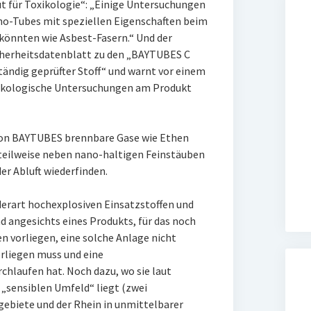
ut für Toxikologie“: „Einige Untersuchungen
no-Tubes mit speziellen Eigenschaften beim
könnten wie Asbest-Fasern.“ Und der
cherheitsdatenblatt zu den „BAYTUBES C
tändig geprüfter Stoff“ und warnt vor einem
xikologische Untersuchungen am Produkt
on BAYTUBES brennbare Gase wie Ethen
 teilweise neben nano-haltigen Feinstäuben
r Abluft wiederfinden.
 derart hochexplosiven Einsatzstoffen und
angesichts eines Produkts, für das noch
 vorliegen, eine solche Anlage nicht
rliegen muss und eine
hlaufen hat. Noch dazu, wo sie laut
„sensiblen Umfeld“ liegt (zwei
ebiete und der Rhein in unmittelbarer