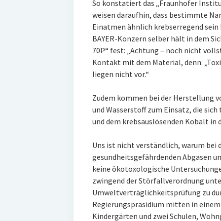
So konstatiert das „Fraunhofer Instit
weisen daraufhin, dass bestimmte Na
Einatmen ähnlich krebserregend sein 
BAYER-Konzern selber hält in dem Si
70P“ fest: „Achtung – noch nicht volls
Kontakt mit dem Material, denn: „To
liegen nicht vor.“
Zudem kommen bei der Herstellung v
und Wasserstoff zum Einsatz, die sich
und dem krebsauslösenden Kobalt in de
Uns ist nicht verständlich, warum bei
gesundheitsgefährdenden Abgasen und 
keine ökotoxologische Untersuchungen
zwingend der Störfallverordnung unte
Umweltverträglichkeitsprüfung zu durc
Regierungspräsidium mitten in einem 
Kindergärten und zwei Schulen, Wohng