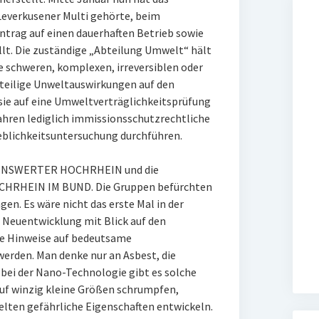
everkusener Multi gehörte, beim
ntrag auf einen dauerhaften Betrieb sowie
llt. Die zuständige „Abteilung Umwelt“ hält
ne schweren, komplexen, irreversiblen oder
teilige Unweltauswirkungen auf den
 sie auf eine Umweltverträglichkeitsprüfung
hren lediglich immissionsschutzrechtliche
eblichkeitsuntersuchung durchführen.
EBENSWERTER HOCHRHEIN und die
HRHEIN IM BUND. Die Gruppen befürchten
en. Es wäre nicht das erste Mal in der
 Neuentwicklung mit Blick auf den
e Hinweise auf bedeutsame
erden. Man denke nur an Asbest, die
bei der Nano-Technologie gibt es solche
auf winzig kleine Größen schrumpfen,
elten gefährliche Eigenschaften entwickeln.