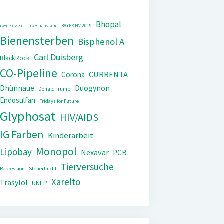
Bhopal
BAYER HV 2019
BAYER HV 2011
BAYER HV 2018
Bienensterben
Bisphenol A
Carl Duisberg
BlackRock
CO-Pipeline
CURRENTA
Corona
Dhünnaue
Duogynon
Donald Trump
Endosulfan
Fridays for Future
Glyphosat
HIV/AIDS
IG Farben
Kinderarbeit
Monopol
Lipobay
Nexavar
PCB
Tierversuche
Repression
Steuerflucht
Xarelto
Trasylol
UNEP