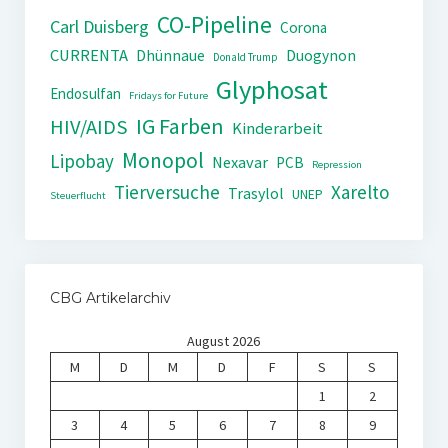
CO-Pipeline
Carl Duisberg
Corona
CURRENTA
Dhünnaue
Duogynon
Donald Trump
Glyphosat
Endosulfan
Fridays for Future
IG Farben
HIV/AIDS
Kinderarbeit
Monopol
Lipobay
Nexavar
PCB
Repression
Tierversuche
Xarelto
Trasylol
UNEP
Steuerflucht
CBG Artikelarchiv
August 2026
M
D
M
D
F
S
S
1
2
3
4
5
6
7
8
9