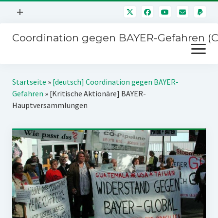
Menü
+
öffnen
Coordination gegen BAYER-Gefahren (
Mitmachen
Menü
Newsletter
öffnen
Presse
Kampagnen
Startseite
»
[deutsch] Coordination gegen BAYER-
Über uns
Gefahren
»
[Kritische Aktionäre] BAYER-
BAYER-Hauptversammlungen
Hauptversammlungen
Kontakt
Stichwort BAYER
Impressum
Jahrestagung
Störfälle
SPENDEN