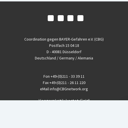
Coordination gegen BAYER-Gefahren e.V. (CBG)
Postfach 15 04 18
D - 40081 Düsseldorf
Deutschland / Germany / Alemania
Fon
+49-(0)211 - 33 39 11
Fax
+49-(0)211 - 26 11 220
eMail
info@CBGnetwork.org
Konzernkritik kostet Geld!
EthikBank
IBAN DE94 8309 4495 0003 1999 91
BIC GENODEF1ETK