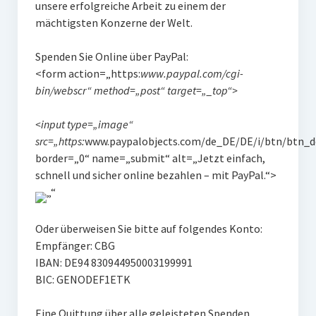
unsere erfolgreiche Arbeit zu einem der
mächtigsten Konzerne der Welt.
Spenden Sie Online über PayPal:
<form action=„https:
www.paypal.com/cgi-
bin/webscr“ method=„post“ target=„_top“>
<input type=„image“
src=„https:
www.paypalobjects.com/de_DE/DE/i/btn/btn_d
border=„0“ name=„submit“ alt=„Jetzt einfach,
schnell und sicher online bezahlen – mit PayPal.“>
Oder überweisen Sie bitte auf folgendes Konto:
Empfänger: CBG
IBAN: DE94 830944950003199991
BIC: GENODEF1ETK
Eine Quittung über alle geleisteten Spenden