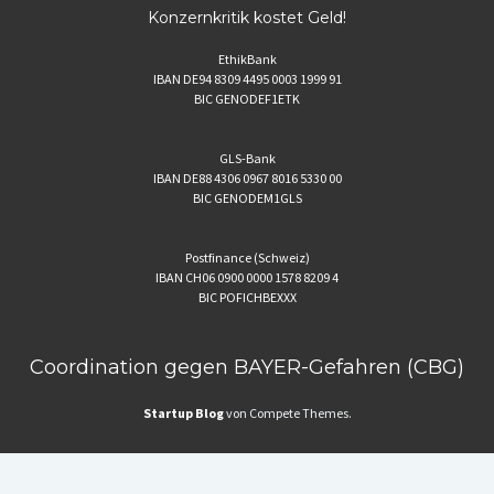
Konzernkritik kostet Geld!
EthikBank
IBAN DE94 8309 4495 0003 1999 91
BIC GENODEF1ETK
GLS-Bank
IBAN DE88 4306 0967 8016 5330 00
BIC GENODEM1GLS
Postfinance (Schweiz)
IBAN CH06 0900 0000 1578 8209 4
BIC POFICHBEXXX
Coordination gegen BAYER-Gefahren (CBG)
Startup Blog
von Compete Themes.