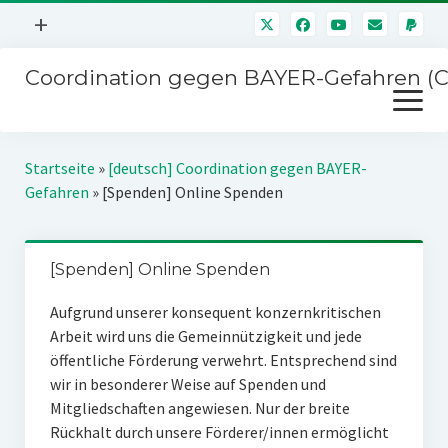
Menü
+
öffnen
Coordination gegen BAYER-Gefahren (
Mitmachen
Menü
Newsletter
öffnen
Presse
Kampagnen
Startseite
»
[deutsch] Coordination gegen BAYER-
Über uns
Gefahren
»
[Spenden] Online Spenden
BAYER-Hauptversammlungen
Kontakt
Stichwort BAYER
Impressum
[Spenden] Online Spenden
Jahrestagung
Störfälle
Aufgrund unserer konsequent konzernkritischen
Arbeit wird uns die Gemeinnützigkeit und jede
SPENDEN
öffentliche Förderung verwehrt. Entsprechend sind
wir in besonderer Weise auf Spenden und
Mitgliedschaften angewiesen. Nur der breite
Rückhalt durch unsere Förderer/innen ermöglicht