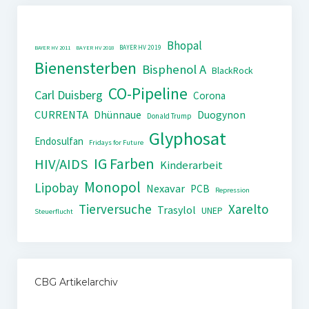
Bhopal
BAYER HV 2019
BAYER HV 2011
BAYER HV 2018
Bienensterben
Bisphenol A
BlackRock
CO-Pipeline
Carl Duisberg
Corona
CURRENTA
Dhünnaue
Duogynon
Donald Trump
Glyphosat
Endosulfan
Fridays for Future
IG Farben
HIV/AIDS
Kinderarbeit
Monopol
Lipobay
Nexavar
PCB
Repression
Tierversuche
Xarelto
Trasylol
UNEP
Steuerflucht
CBG Artikelarchiv