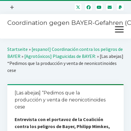
Menü
+
öffnen
Coordination gegen BAYER-Gefahren (
Mitmachen
Menü
Newsletter
öffnen
Presse
Kampagnen
Startseite
»
[espanol] Coordinación contra los peligros de
Über uns
BAYER
»
[Agrotóxicos] Plaguicidas de BAYER:
»
[Las abejas]
BAYER-Hauptversammlungen
“Pedimos que la producción y venta de neonicotinoides
Kontakt
cese
Stichwort BAYER
Impressum
Jahrestagung
Störfälle
[Las abejas] “Pedimos que la
SPENDEN
producción y venta de neonicotinoides
cese
Entrevista con el portavoz de la Coalición
contra los peligros de Bayer, Philipp Mimkes,