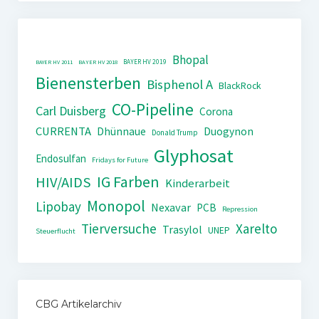
Bhopal
BAYER HV 2019
BAYER HV 2011
BAYER HV 2018
Bienensterben
Bisphenol A
BlackRock
CO-Pipeline
Carl Duisberg
Corona
CURRENTA
Dhünnaue
Duogynon
Donald Trump
Glyphosat
Endosulfan
Fridays for Future
IG Farben
HIV/AIDS
Kinderarbeit
Monopol
Lipobay
Nexavar
PCB
Repression
Tierversuche
Xarelto
Trasylol
UNEP
Steuerflucht
CBG Artikelarchiv