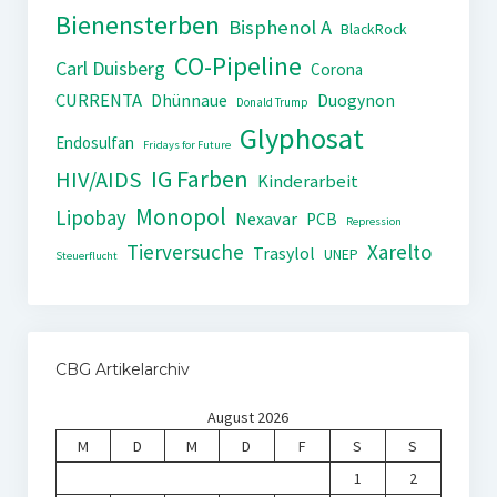
Bienensterben
Bisphenol A
BlackRock
CO-Pipeline
Carl Duisberg
Corona
CURRENTA
Dhünnaue
Duogynon
Donald Trump
Glyphosat
Endosulfan
Fridays for Future
IG Farben
HIV/AIDS
Kinderarbeit
Monopol
Lipobay
Nexavar
PCB
Repression
Tierversuche
Xarelto
Trasylol
UNEP
Steuerflucht
CBG Artikelarchiv
August 2026
M
D
M
D
F
S
S
1
2