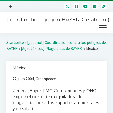
Menü
+
öffnen
Coordination gegen BAYER-Gefahren (
Mitmachen
Menü
Newsletter
öffnen
Presse
Kampagnen
Startseite
»
[espanol] Coordinación contra los peligros de
Über uns
BAYER
»
[Agrotóxicos] Plaguicidas de BAYER:
»
México:
BAYER-Hauptversammlungen
Kontakt
Stichwort BAYER
Impressum
México:
Jahrestagung
Störfälle
22 julio 2004, Greenpeace
SPENDEN
Zeneca, Bayer, FMC: Comunidades y ONG
exigen el cierre de maquiladora de
plaguicidas por altos impactos ambientales
y en salud