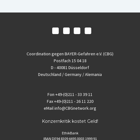
Coordination gegen BAYER-Gefahren e.V. (CBG)
Postfach 15 04 18
D - 40081 Düsseldorf
Deutschland / Germany / Alemania
Fon
+49-(0)211 - 33 39 11
Fax
+49-(0)211 - 26 11 220
eMail
info@CBGnetwork.org
Konzernkritik kostet Geld!
EthikBank
IBAN DE94 8309 4495 0003 1999 91