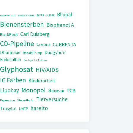
Bhopal
BAYER HV 2019
BAYER HV 2011
BAYER HV 2018
Bienensterben
Bisphenol A
Carl Duisberg
BlackRock
CO-Pipeline
CURRENTA
Corona
Dhünnaue
Duogynon
Donald Trump
Endosulfan
Fridays for Future
Glyphosat
HIV/AIDS
IG Farben
Kinderarbeit
Monopol
Lipobay
Nexavar
PCB
Tierversuche
Repression
Steuerflucht
Xarelto
Trasylol
UNEP