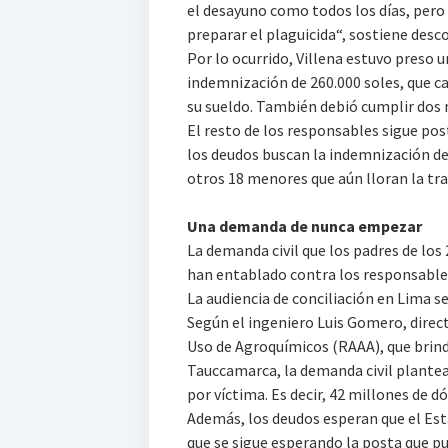
el desayuno como todos los días, pero n
preparar el plaguicida“, sostiene desc
Por lo ocurrido, Villena estuvo preso 
indemnización de 260.000 soles, que 
su sueldo. También debió cumplir dos m
El resto de los responsables sigue poste
los deudos buscan la indemnización de 
otros 18 menores que aún lloran la tra
Una demanda de nunca empezar
La demanda civil que los padres de los
han entablado contra los responsables
La audiencia de conciliación en Lima se
Según el ingeniero Luis Gomero, direct
Uso de Agroquímicos (RAAA), que brinda
Tauccamarca, la demanda civil plantea
por víctima. Es decir, 42 millones de d
Además, los deudos esperan que el Est
que se sigue esperando la posta que p