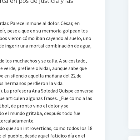
a en pos de justicia y las
rdar. Parece inmune al dolor. César, en
eír, pese a que en su memoria golpean los
bos vieron cómo iban cayendo al suelo, uno
de ingerir una mortal combinación de agua,
de los muchachos y se calla. A su costado,
e verde, prefiere olvidar, aunque sabe que
ve en silencio aquella mañana del 22 de
sus hermanos perdieron la vida.
5). La profesora Ana Soledad Quispe conversa
que articulen algunas frases. „Fue como a las
bol, de pronto vino el dolor y se
do el mundo gritaba, después todo fue
ntercaladamente.
ndo que son introvertidas, como todos los 18
l pueblo, desde aquel fatídico día en el