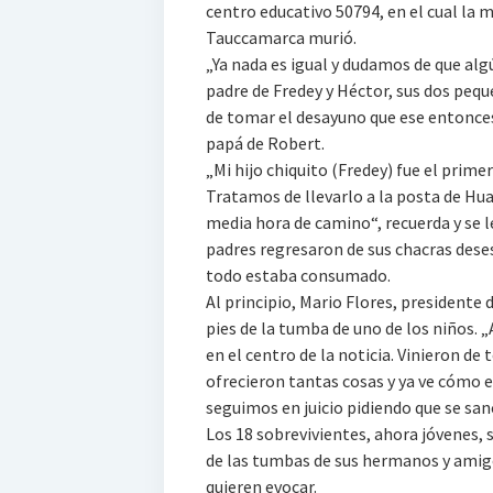
centro educativo 50794, en el cual la m
Tauccamarca murió.
„Ya nada es igual y dudamos de que alg
padre de Fredey y Héctor, sus dos pequ
de tomar el desayuno que ese entonc
papá de Robert.
„Mi hijo chiquito (Fredey) fue el prim
Tratamos de llevarlo a la posta de Hu
media hora de camino“, recuerda y se le
padres regresaron de sus chacras dese
todo estaba consumado.
Al principio, Mario Flores, presidente 
pies de la tumba de uno de los niños. 
en el centro de la noticia. Vinieron de 
ofrecieron tantas cosas y ya ve cómo 
seguimos en juicio pidiendo que se san
Los 18 sobrevivientes, ahora jóvenes, 
de las tumbas de sus hermanos y amigo
quieren evocar.