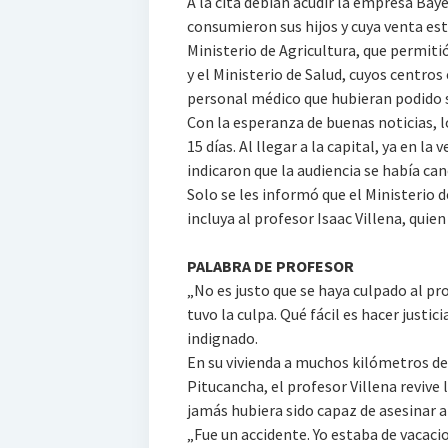
A la cita debían acudir la empresa Baye
consumieron sus hijos y cuya venta est
Ministerio de Agricultura, que permiti
y el Ministerio de Salud, cuyos centros 
personal médico que hubieran podido s
Con la esperanza de buenas noticias, 
15 días. Al llegar a la capital, ya en la
indicaron que la audiencia se había can
Solo se les informó que el Ministerio d
incluya al profesor Isaac Villena, quie
PALABRA DE PROFESOR
„No es justo que se haya culpado al pro
tuvo la culpa. Qué fácil es hacer justic
indignado.
En su vivienda a muchos kilómetros de
Pitucancha, el profesor Villena revive 
jamás hubiera sido capaz de asesinar a
„Fue un accidente. Yo estaba de vacaci