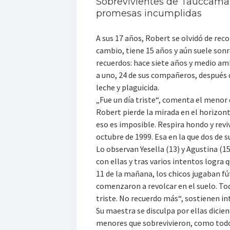
Sobrevivientes de Tauccamarc
promesas incumplidas
A sus 17 años, Robert se olvidó de reco
cambio, tiene 15 años y aún suele sonr
recuerdos: hace siete años y medio am
a uno, 24 de sus compañeros, después 
leche y plaguicida.
„Fue un día triste“, comenta el menor 
Robert pierde la mirada en el horizont
eso es imposible. Respira hondo y revi
octubre de 1999. Esa en la que dos de 
Lo observan Yesella (13) y Agustina (1
con ellas y tras varios intentos logra 
11 de la mañana, los chicos jugaban fút
comenzaron a revolcar en el suelo. To
triste. No recuerdo más“, sostienen i
Su maestra se disculpa por ellas dicie
menores que sobrevivieron, como todo e