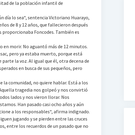
itad de la población infantil de
ún día lo sea“, sentencia Victoriano Huarayo,
eños de 8 y 12 años, que fallecieron después
es proporcionaba Foncodes. También es
ero en morir. No aguantó más de 12 minutos.
asac, pero ya estaba muerto, porque está
 parte la voz. Al igual que él, otra decena de
sperados en busca de sus pequeños, pero
de la comunidad, no quiere hablar. Está a los
„Aquella tragedia nos golpeó y nos convirtió
todos lados y nos vieron llorar. Nos
estamos. Han pasado casi ocho años y aún
cione a los responsables“, afirma indignado.
siguen jugando y se pierden entre las cruces
s, entre los recuerdos de un pasado que no