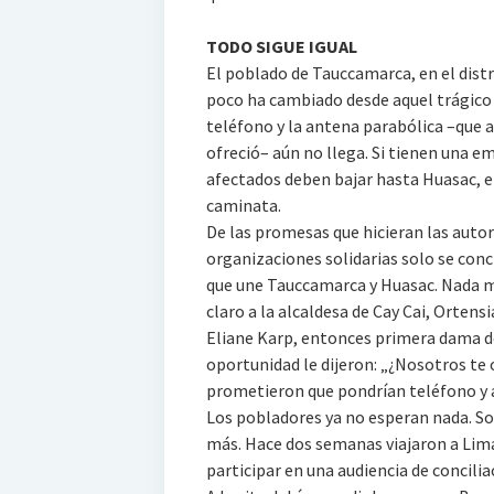
TODO SIGUE IGUAL
El poblado de Tauccamarca, en el distr
poco ha cambiado desde aquel trágico dí
teléfono y la antena parabólica –que 
ofreció– aún no llega. Si tienen una e
afectados deben bajar hasta Huasac, e
caminata.
De las promesas que hicieran las autor
organizaciones solidarias solo se conc
que une Tauccamarca y Huasac. Nada más
claro a la alcaldesa de Cay Cai, Ortens
Eliane Karp, entonces primera dama de 
oportunidad le dijeron: „¿Nosotros te
prometieron que pondrían teléfono y 
Los pobladores ya no esperan nada. Sol
más. Hace dos semanas viajaron a Lima
participar en una audiencia de concilia