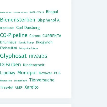
Bhopal
BAYER HV 2019
BAYER HV 2011
BAYER HV 2018
Bienensterben
Bisphenol A
Carl Duisberg
BlackRock
CO-Pipeline
CURRENTA
Corona
Dhünnaue
Duogynon
Donald Trump
Endosulfan
Fridays for Future
Glyphosat
HIV/AIDS
IG Farben
Kinderarbeit
Monopol
Lipobay
Nexavar
PCB
Tierversuche
Repression
Steuerflucht
Xarelto
Trasylol
UNEP