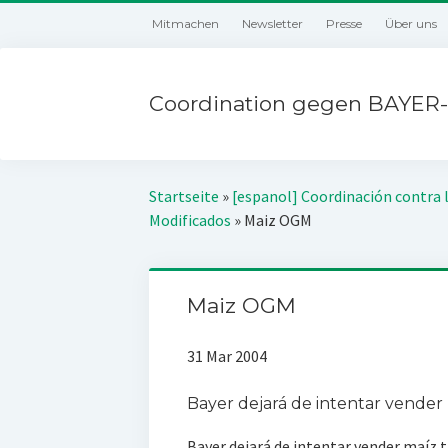
Mitmachen
Newsletter
Presse
Über uns
Coordination gegen BAYER-
Startseite
»
[espanol] Coordinación contra 
Modificados
»
Maiz OGM
Maiz OGM
31 Mar 2004
Bayer dejará de intentar vender
Bayer dejará de intentar vender maíz t