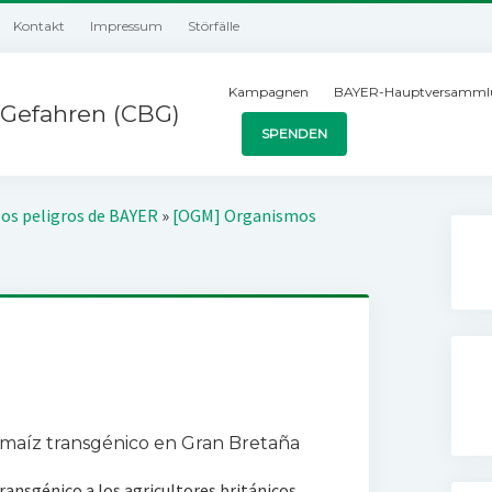
Kontakt
Impressum
Störfälle
Kampagnen
BAYER-Hauptversamml
Gefahren (CBG)
SPENDEN
los peligros de BAYER
»
[OGM] Organismos
 maíz transgénico en Gran Bretaña
ransgénico a los agricultores británicos