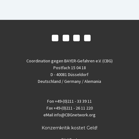
Coordination gegen BAYER-Gefahren e.V. (CBG)
Postfach 15 04 18
D - 40081 Düsseldorf
Deutschland / Germany / Alemania
Fon
+49-(0)211 - 33 39 11
Fax
+49-(0)211 - 26 11 220
eMail
info@CBGnetwork.org
Konzernkritik kostet Geld!