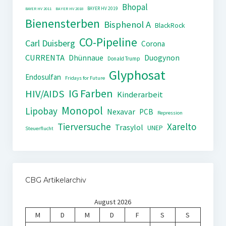
Bhopal
BAYER HV 2019
BAYER HV 2011
BAYER HV 2018
Bienensterben
Bisphenol A
BlackRock
CO-Pipeline
Carl Duisberg
Corona
CURRENTA
Dhünnaue
Duogynon
Donald Trump
Glyphosat
Endosulfan
Fridays for Future
IG Farben
HIV/AIDS
Kinderarbeit
Monopol
Lipobay
Nexavar
PCB
Repression
Tierversuche
Xarelto
Trasylol
UNEP
Steuerflucht
CBG Artikelarchiv
August 2026
M
D
M
D
F
S
S