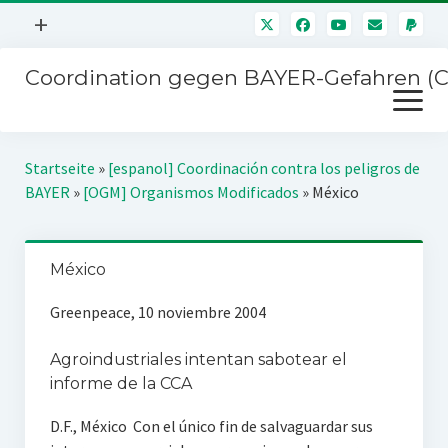
Menü
+
öffnen
Coordination gegen BAYER-Gefahren (
Mitmachen
Menü
Newsletter
öffnen
Presse
Kampagnen
Startseite
»
[espanol] Coordinación contra los peligros de
Über uns
BAYER
»
[OGM] Organismos Modificados
»
México
BAYER-Hauptversammlungen
Kontakt
Stichwort BAYER
Impressum
México
Jahrestagung
Störfälle
Greenpeace, 10 noviembre 2004
SPENDEN
Agroindustriales intentan sabotear el
informe de la CCA
D.F., México  Con el único fin de salvaguardar sus