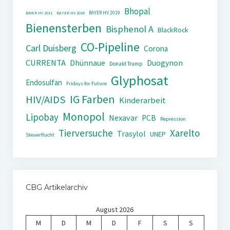
Bhopal
BAYER HV 2019
BAYER HV 2011
BAYER HV 2018
Bienensterben
Bisphenol A
BlackRock
CO-Pipeline
Carl Duisberg
Corona
CURRENTA
Dhünnaue
Duogynon
Donald Trump
Glyphosat
Endosulfan
Fridays for Future
IG Farben
HIV/AIDS
Kinderarbeit
Monopol
Lipobay
Nexavar
PCB
Repression
Tierversuche
Xarelto
Trasylol
UNEP
Steuerflucht
CBG Artikelarchiv
August 2026
M
D
M
D
F
S
S