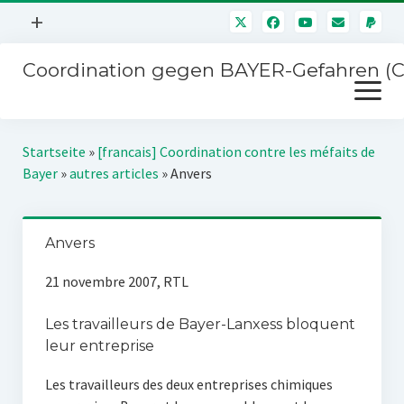
Menü
+
öffnen
Coordination gegen BAYER-Gefahren (
Mitmachen
Menü
Newsletter
öffnen
Presse
Kampagnen
Startseite
»
[francais] Coordination contre les méfaits de
Über uns
Bayer
»
autres articles
»
Anvers
BAYER-Hauptversammlungen
Kontakt
Stichwort BAYER
Impressum
Anvers
Jahrestagung
Störfälle
21 novembre 2007, RTL
SPENDEN
Les travailleurs de Bayer-Lanxess bloquent
leur entreprise
Les travailleurs des deux entreprises chimiques