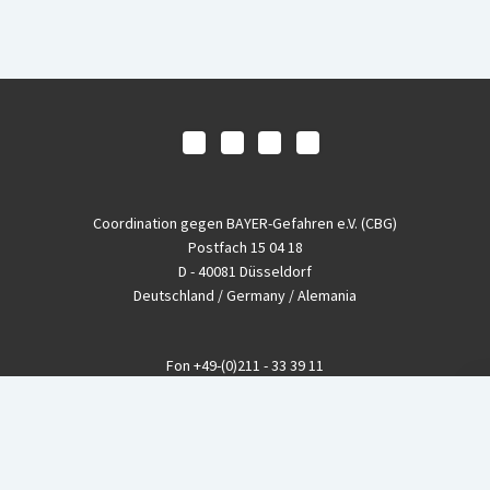
Coordination gegen BAYER-Gefahren e.V. (CBG)
Postfach 15 04 18
D - 40081 Düsseldorf
Deutschland / Germany / Alemania
Fon
+49-(0)211 - 33 39 11
Fax
+49-(0)211 - 26 11 220
eMail
info@CBGnetwork.org
Konzernkritik kostet Geld!