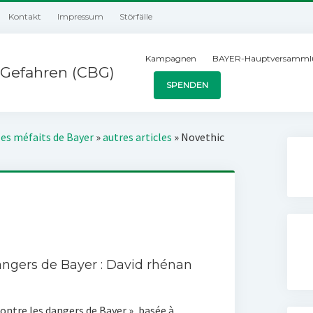
Kontakt
Impressum
Störfälle
Kampagnen
BAYER-Hauptversamml
Gefahren (CBG)
SPENDEN
les méfaits de Bayer
»
autres articles
»
Novethic
angers de Bayer : David rhénan
contre les dangers de Bayer », basée à