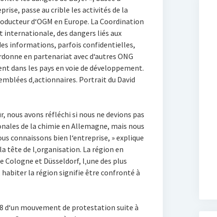
prise, passe au crible les activités de la
oducteur d‘OGM en Europe. La Coordination
t internationale, des dangers liés aux
des informations, parfois confidentielles,
ordonne en partenariat avec d‘autres ONG
nt dans les pays en voie de développement.
emblées d‚actionnaires. Portrait du David
r, nous avons réfléchi si nous ne devions pas
onales de la chimie en Allemagne, mais nous
ous connaissons bien l‘entreprise, » explique
a tête de l‚organisation. La région en
te Cologne et Düsseldorf, l‚une des plus
, habiter la région signifie être confronté à
978 d‘un mouvement de protestation suite à