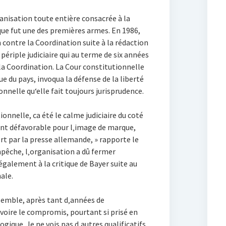
nisation toute entière consacrée à la
dique fut une des premières armes. En 1986,
 contre la Coordination suite à la rédaction
n périple judiciaire qui au terme de six années
 la Coordination. La Cour constitutionnelle
ue du pays, invoqua la défense de la liberté
onnelle qu‘elle fait toujours jurisprudence.
ionnelle, ca été le calme judiciaire du coté
ent défavorable pour l‚image de marque,
rt par la presse allemande, » rapporte le
mpêche, l‚organisation a dû fermer
galement à la critique de Bayer suite au
ale.
 semble, après tant d‚années de
 voire le compromis, pourtant si prisé en
gique. Je ne vois pas d‚autres qualificatifs