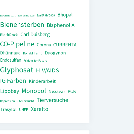
Bhopal
BAYER HV 2019
BAYER HV 2011
BAYER HV 2018
Bienensterben
Bisphenol A
Carl Duisberg
BlackRock
CO-Pipeline
CURRENTA
Corona
Dhünnaue
Duogynon
Donald Trump
Endosulfan
Fridays for Future
Glyphosat
HIV/AIDS
IG Farben
Kinderarbeit
Monopol
Lipobay
Nexavar
PCB
Tierversuche
Repression
Steuerflucht
Xarelto
Trasylol
UNEP