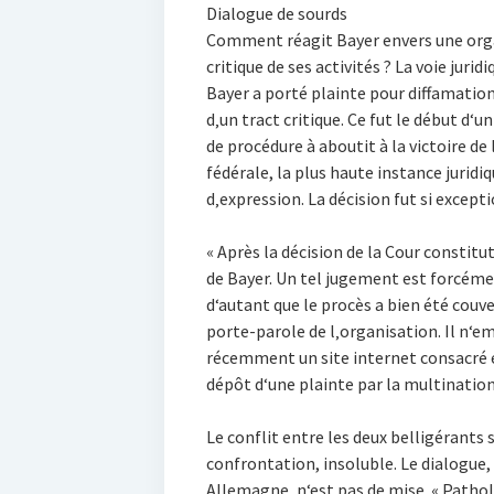
Dialogue de sourds
Comment réagit Bayer envers une orga
critique de ses activités ? La voie juri
Bayer a porté plainte pour diffamation
d‚un tract critique. Ce fut le début d‘u
de procédure à aboutit à la victoire de
fédérale, la plus haute instance juridiq
d‚expression. La décision fut si excepti
« Après la décision de la Cour constitut
de Bayer. Un tel jugement est forcém
d‘autant que le procès a bien été couve
porte-parole de l‚organisation. Il n‘e
récemment un site internet consacré é
dépôt d‘une plainte par la multination
Le conflit entre les deux belligérants
confrontation, insoluble. Le dialogue,
Allemagne, n‘est pas de mise. « Patholo