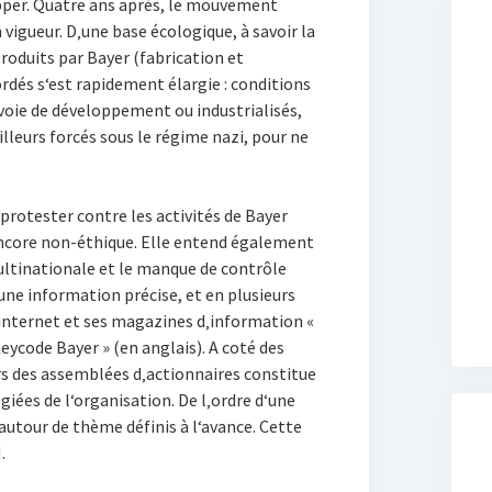
upper. Quatre ans après, le mouvement
vigueur. D‚une base écologique, à savoir la
roduits par Bayer (fabrication et
ordés s‘est rapidement élargie : conditions
n voie de développement ou industrialisés,
leurs forcés sous le régime nazi, pour ne
rotester contre les activités de Bayer
encore non-éthique. Elle entend également
ultinationale et le manque de contrôle
 une information précise, et en plusieurs
e internet et ses magazines d‚information «
eycode Bayer » (en anglais). A coté des
ors des assemblées d‚actionnaires constitue
giées de l‘organisation. De l‚ordre d‘une
 autour de thème définis à l‘avance. Cette
.