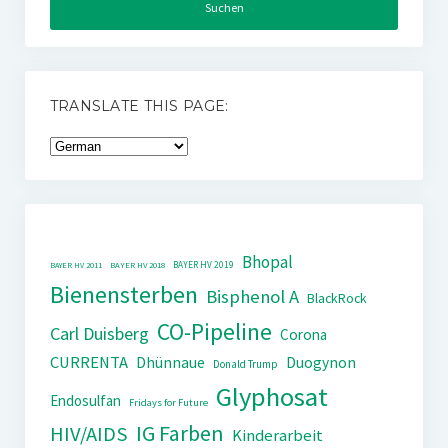
TRANSLATE THIS PAGE:
Bhopal
BAYER HV 2019
BAYER HV 2011
BAYER HV 2018
Bienensterben
Bisphenol A
BlackRock
CO-Pipeline
Carl Duisberg
Corona
CURRENTA
Dhünnaue
Duogynon
Donald Trump
Glyphosat
Endosulfan
Fridays for Future
IG Farben
HIV/AIDS
Kinderarbeit