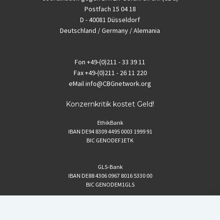
Postfach 15 04 18
D - 40081 Düsseldorf
Deutschland / Germany / Alemania
Fon
+49-(0)211 - 33 39 11
Fax
+49-(0)211 - 26 11 220
eMail
info@CBGnetwork.org
Konzernkritik kostet Geld!
EthikBank
IBAN DE94 8309 4495 0003 1999 91
BIC GENODEF1ETK
GLS-Bank
IBAN DE88 4306 0967 8016 5330 00
BIC GENODEM1GLS
Postfinance (Schweiz)
IBAN CH06 0900 0000 1578 8209 4