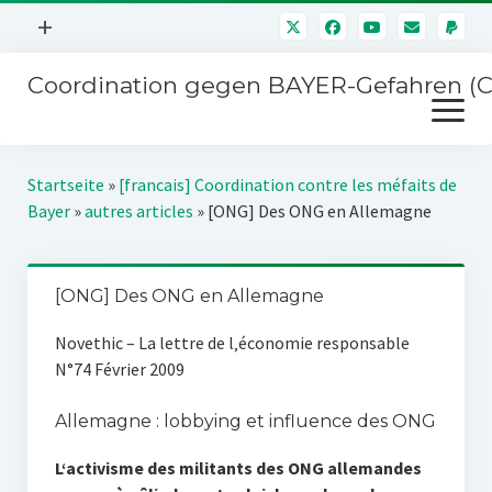
Menü
+
öffnen
Coordination gegen BAYER-Gefahren (
Mitmachen
Menü
Newsletter
öffnen
Presse
Kampagnen
Startseite
»
[francais] Coordination contre les méfaits de
Über uns
Bayer
»
autres articles
»
[ONG] Des ONG en Allemagne
BAYER-Hauptversammlungen
Kontakt
Stichwort BAYER
Impressum
[ONG] Des ONG en Allemagne
Jahrestagung
Störfälle
Novethic – La lettre de l‚économie responsable
N°74 Février 2009
SPENDEN
Allemagne : lobbying et influence des ONG
L‘activisme des militants des ONG allemandes