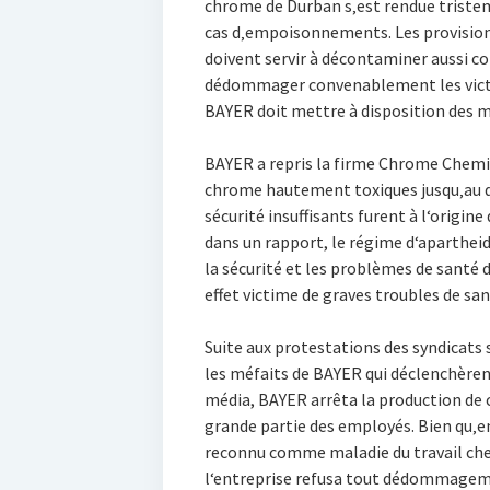
chrome de Durban s‚est rendue tristem
cas d‚empoisonnements. Les provisions
doivent servir à décontaminer aussi c
dédommager convenablement les vict
BAYER doit mettre à disposition des 
BAYER a repris la firme Chrome Chemic
chrome hautement toxiques jusqu‚au d
sécurité insuffisants furent à l‘orig
dans un rapport, le régime d‘apartheid
la sécurité et les problèmes de santé d
effet victime de graves troubles de s
Suite aux protestations des syndicats 
les méfaits de BAYER qui déclenchèren
média, BAYER arrêta la production de 
grande partie des employés. Bien qu‚e
reconnu comme maladie du travail chez
l‘entreprise refusa tout dédommagemen