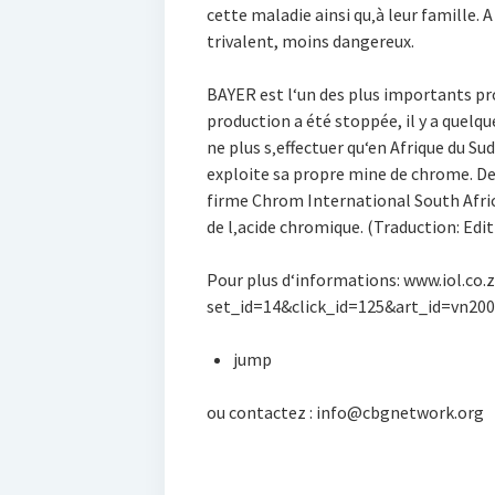
cette maladie ainsi qu‚à leur famille.
trivalent, moins dangereux.
BAYER est l‘un des plus importants p
production a été stoppée, il y a quelq
ne plus s‚effectuer qu‘en Afrique du Su
exploite sa propre mine de chrome. De
firme Chrom International South Afric
de l‚acide chromique. (Traduction: Edi
Pour plus d‘informations: www.iol.co.
set_id=14&click_id=125&art_id=vn20
jump
ou contactez : info@cbgnetwork.org