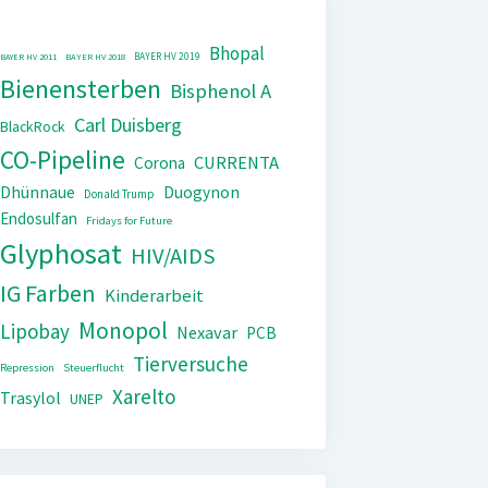
Bhopal
BAYER HV 2019
BAYER HV 2011
BAYER HV 2018
Bienensterben
Bisphenol A
Carl Duisberg
BlackRock
CO-Pipeline
CURRENTA
Corona
Dhünnaue
Duogynon
Donald Trump
Endosulfan
Fridays for Future
Glyphosat
HIV/AIDS
IG Farben
Kinderarbeit
Monopol
Lipobay
Nexavar
PCB
Tierversuche
Repression
Steuerflucht
Xarelto
Trasylol
UNEP