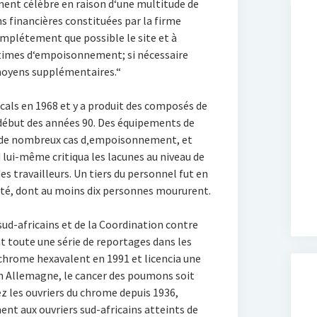
ent célèbre en raison d‘une multitude de
 financières constituées par la firme
omplétement que possible le site et à
imes d‘empoisonnement; si nécessaire
moyens supplémentaires.“
als en 1968 et y a produit des composés de
ébut des années 90. Des équipements de
ine de nombreux cas d‚empoisonnement, et
 lui-même critiqua les lacunes au niveau de
es travailleurs. Un tiers du personnel fut en
anté, dont au moins dix personnes moururent.
sud-africains et de la Coordination contre
t toute une série de reportages dans les
chrome hexavalent en 1991 et licencia une
n Allemagne, le cancer des poumons soit
 les ouvriers du chrome depuis 1936,
t aux ouvriers sud-africains atteints de