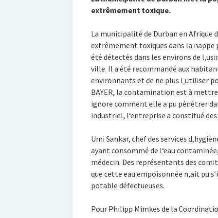
extrêmement toxique.
La municipalité de Durban en Afrique 
extrêmement toxiques dans la nappe p
été détectés dans les environs de l‚usi
ville. Il a été recommandé aux habitant
environnants et de ne plus l‚utiliser po
BAYER, la contamination est à mettre
ignore comment elle a pu pénétrer dans
industriel, l‘entreprise a constitué des
Umi Sankar, chef des services d‚hygièn
ayant consommé de l‘eau contaminée,
médecin. Des représentants des comité
que cette eau empoisonnée n‚ait pu s‘i
potable défectueuses.
Pour Philipp Mimkes de la Coordinatio