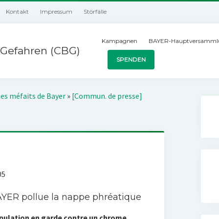
Kontakt
Impressum
Störfälle
Kampagnen
BAYER-Hauptversamml
Gefahren (CBG)
SPENDEN
les méfaits de Bayer
»
[Commun. de presse]
05
AYER pollue la nappe phréatique
opulation en garde contre un chrome