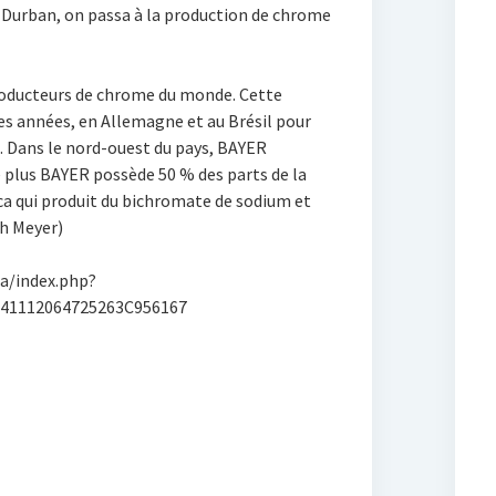
 A Durban, on passa à la production de chrome
roducteurs de chrome du monde. Cette
ues années, en Allemagne et au Brésil pour
d. Dans le nord-ouest du pays, BAYER
 plus BAYER possède 50 % des parts de la
a qui produit du bichromate de sodium et
th Meyer)
za/index.php?
041112064725263C956167