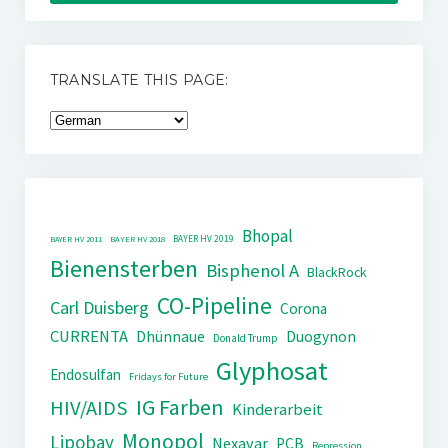
TRANSLATE THIS PAGE:
Bhopal
BAYER HV 2019
BAYER HV 2011
BAYER HV 2018
Bienensterben
Bisphenol A
BlackRock
CO-Pipeline
Carl Duisberg
Corona
CURRENTA
Dhünnaue
Duogynon
Donald Trump
Glyphosat
Endosulfan
Fridays for Future
IG Farben
HIV/AIDS
Kinderarbeit
Monopol
Lipobay
Nexavar
PCB
Repression