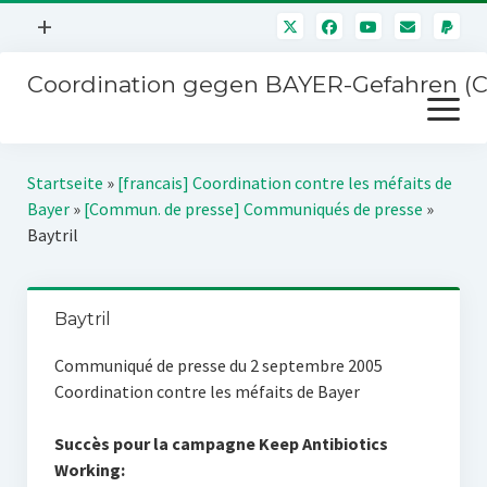
Menü
+
öffnen
Coordination gegen BAYER-Gefahren (
Mitmachen
Menü
Newsletter
öffnen
Presse
Kampagnen
Startseite
»
[francais] Coordination contre les méfaits de
Über uns
Bayer
»
[Commun. de presse] Communiqués de presse
»
BAYER-Hauptversammlungen
Baytril
Kontakt
Stichwort BAYER
Impressum
Jahrestagung
Baytril
Störfälle
Communiqué de presse du 2 septembre 2005
SPENDEN
Coordination contre les méfaits de Bayer
Succès pour la campagne Keep Antibiotics
Working: