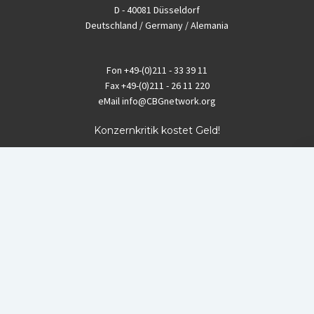
D - 40081 Düsseldorf
Deutschland / Germany / Alemania
Fon
+49-(0)211 - 33 39 11
Fax
+49-(0)211 - 26 11 220
eMail
info@CBGnetwork.org
Konzernkritik kostet Geld!
EthikBank
IBAN DE94 8309 4495 0003 1999 91
BIC GENODEF1ETK
GLS-Bank
IBAN DE88 4306 0967 8016 5330 00
BIC GENODEM1GLS
Postfinance (Schweiz)
IBAN CH06 0900 0000 1578 8209 4
BIC POFICHBEXXX