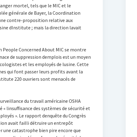
nger mortel, tels que le MIC et le
blée générale de Bayer, la Coordination
 une contre-proposition relative aux
ine dInstitute ; mais la direction lavait
ion People Concerned About MIC se montre
menace de suppression demplois est un moyen
écologistes et les employés de lusine. Cette
mes qui font passer leurs profits avant la
Institute 220 ouvriers sont menacés de
e surveillance du travail américaine OSHA
 « linsuffisance des systèmes de sécurité et
ployés ». Le rapport denquête du Congrès
on avait failli détruire un entrepôt
ner une catastrophe bien pire encore que