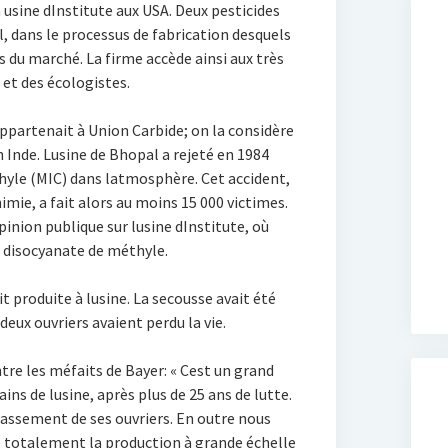
usine dInstitute aux USA. Deux pesticides
yl, dans le processus de fabrication desquels
és du marché. La firme accède ainsi aux très
 et des écologistes.
 appartenait à Union Carbide; on la considère
 Inde. Lusine de Bhopal a rejeté en 1984
hyle (MIC) dans latmosphère. Cet accident,
chimie, a fait alors au moins 15 000 victimes.
pinion publique sur lusine dInstitute, où
 disocyanate de méthyle.
t produite à lusine. La secousse avait été
deux ouvriers avaient perdu la vie.
re les méfaits de Bayer: « Cest un grand
ins de lusine, après plus de 25 ans de lutte.
lassement de ses ouvriers. En outre nous
e totalement la production à grande échelle