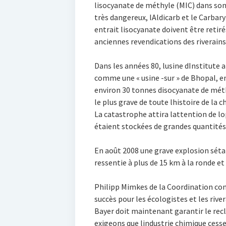
lisocyanate de méthyle (MIC) dans son 
très dangereux, lAldicarb et le Carbar
entrait lisocyanate doivent être retir
anciennes revendications des riverains
Dans les années 80, lusine dInstitute
comme une « usine -sur » de Bhopal, en
environ 30 tonnes disocyanate de mét
le plus grave de toute lhistoire de la 
La catastrophe attira lattention de lo
étaient stockées de grandes quantités
En août 2008 une grave explosion sétai
ressentie à plus de 15 km à la ronde et 
Philipp Mimkes de la Coordination cont
succès pour les écologistes et les rivera
Bayer doit maintenant garantir le rec
exigeons que lindustrie chimique cess