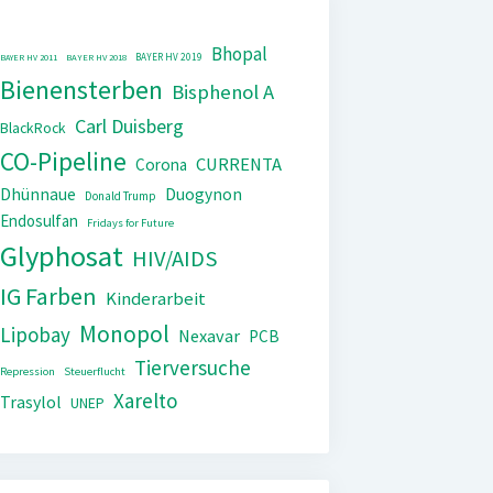
Bhopal
BAYER HV 2019
BAYER HV 2011
BAYER HV 2018
Bienensterben
Bisphenol A
Carl Duisberg
BlackRock
CO-Pipeline
CURRENTA
Corona
Dhünnaue
Duogynon
Donald Trump
Endosulfan
Fridays for Future
Glyphosat
HIV/AIDS
IG Farben
Kinderarbeit
Monopol
Lipobay
Nexavar
PCB
Tierversuche
Repression
Steuerflucht
Xarelto
Trasylol
UNEP