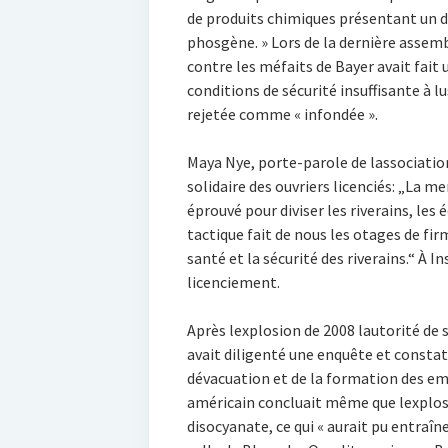
de produits chimiques présentant un da
phosgène. » Lors de la dernière assem
contre les méfaits de Bayer avait fait
conditions de sécurité insuffisante à lus
rejetée comme « infondée ».
Maya Nye, porte-parole de lassociat
solidaire des ouvriers licenciés: „La 
éprouvé pour diviser les riverains, les 
tactique fait de nous les otages de fir
santé et la sécurité des riverains.“ À 
licenciement.
Après lexplosion de 2008 lautorité d
avait diligenté une enquête et constaté
dévacuation et de la formation des em
américain concluait même que lexplosi
disocyanate, ce qui « aurait pu entraî