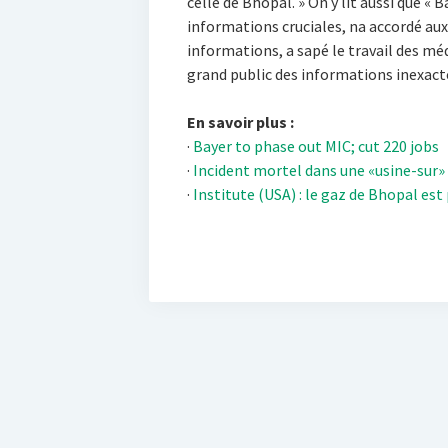
celle de Bhopal. » On y lit aussi que « 
informations cruciales, na accordé aux
informations, a sapé le travail des méd
grand public des informations inexactes 
En savoir plus :
·
Bayer to phase out MIC; cut 220 jobs
·
Incident mortel dans une «usine-sur»
·
Institute (USA) : le gaz de Bhopal est