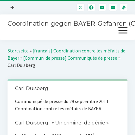
Menü
+
öffnen
Coordination gegen BAYER-Gefahren (
Mitmachen
Menü
Newsletter
öffnen
Presse
Kampagnen
Startseite
»
[francais] Coordination contre les méfaits de
Über uns
Bayer
»
[Commun. de presse] Communiqués de presse
»
BAYER-Hauptversammlungen
Carl Duisberg
Kontakt
Stichwort BAYER
Impressum
Jahrestagung
Carl Duisberg
Störfälle
Communiqué de presse du 29 septembre 2011
SPENDEN
Coordination contre les méfaits de BAYER
Carl Duisberg : « Un criminel de génie »