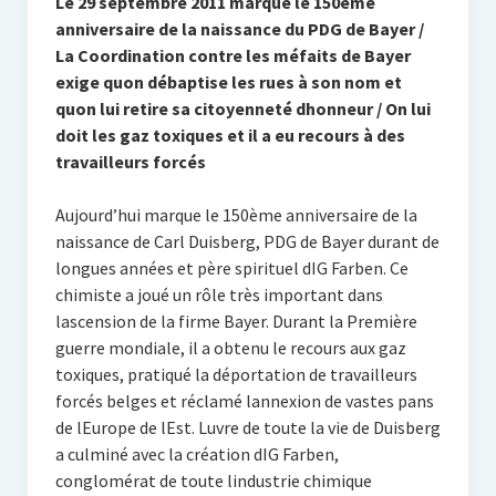
Le 29 septembre 2011 marque le 150ème
anniversaire de la naissance du PDG de Bayer /
La Coordination contre les méfaits de Bayer
exige quon débaptise les rues à son nom et
quon lui retire sa citoyenneté dhonneur / On lui
doit les gaz toxiques et il a eu recours à des
travailleurs forcés
Aujourd’hui marque le 150ème anniversaire de la
naissance de Carl Duisberg, PDG de Bayer durant de
longues années et père spirituel dIG Farben. Ce
chimiste a joué un rôle très important dans
lascension de la firme Bayer. Durant la Première
guerre mondiale, il a obtenu le recours aux gaz
toxiques, pratiqué la déportation de travailleurs
forcés belges et réclamé lannexion de vastes pans
de lEurope de lEst. Luvre de toute la vie de Duisberg
a culminé avec la création dIG Farben,
conglomérat de toute lindustrie chimique