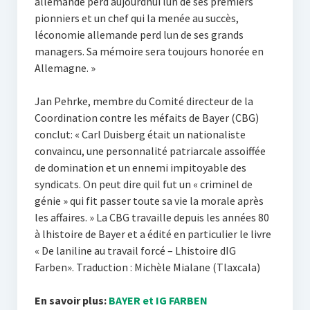
allemande perd aujourdhui lun de ses premiers
pionniers et un chef qui la menée au succès,
léconomie allemande perd lun de ses grands
managers. Sa mémoire sera toujours honorée en
Allemagne. »
Jan Pehrke, membre du Comité directeur de la
Coordination contre les méfaits de Bayer (CBG)
conclut: « Carl Duisberg était un nationaliste
convaincu, une personnalité patriarcale assoiffée
de domination et un ennemi impitoyable des
syndicats. On peut dire quil fut un « criminel de
génie » qui fit passer toute sa vie la morale après
les affaires. » La CBG travaille depuis les années 80
à lhistoire de Bayer et a édité en particulier le livre
« De laniline au travail forcé – Lhistoire dIG
Farben». Traduction : Michèle Mialane (Tlaxcala)
En savoir plus:
BAYER et IG FARBEN