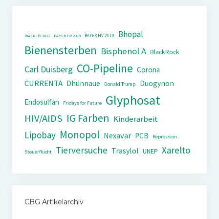
Bhopal
BAYER HV 2019
BAYER HV 2011
BAYER HV 2018
Bienensterben
Bisphenol A
BlackRock
CO-Pipeline
Carl Duisberg
Corona
CURRENTA
Dhünnaue
Duogynon
Donald Trump
Glyphosat
Endosulfan
Fridays for Future
IG Farben
HIV/AIDS
Kinderarbeit
Monopol
Lipobay
Nexavar
PCB
Repression
Tierversuche
Xarelto
Trasylol
UNEP
Steuerflucht
CBG Artikelarchiv