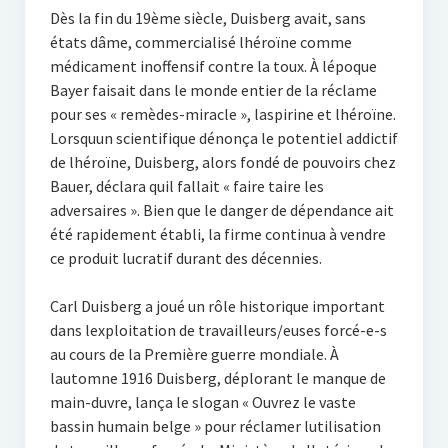
Dès la fin du 19ème siècle, Duisberg avait, sans
états dâme, commercialisé lhéroïne comme
médicament inoffensif contre la toux. À lépoque
Bayer faisait dans le monde entier de la réclame
pour ses « remèdes-miracle », laspirine et lhéroïne.
Lorsquun scientifique dénonça le potentiel addictif
de lhéroïne, Duisberg, alors fondé de pouvoirs chez
Bauer, déclara quil fallait « faire taire les
adversaires ». Bien que le danger de dépendance ait
été rapidement établi, la firme continua à vendre
ce produit lucratif durant des décennies.
Carl Duisberg a joué un rôle historique important
dans lexploitation de travailleurs/euses forcé-e-s
au cours de la Première guerre mondiale. À
lautomne 1916 Duisberg, déplorant le manque de
main-duvre, lança le slogan « Ouvrez le vaste
bassin humain belge » pour réclamer lutilisation