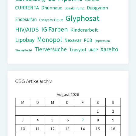
CURRENTA
Dhünnaue
Duogynon
Donald Trump
Glyphosat
Endosulfan
Fridays for Future
IG Farben
HIV/AIDS
Kinderarbeit
Monopol
Lipobay
Nexavar
PCB
Repression
Tierversuche
Xarelto
Trasylol
UNEP
Steuerflucht
CBG Artikelarchiv
August 2026
M
D
M
D
F
S
S
1
2
3
4
5
6
7
8
9
10
11
12
13
14
15
16