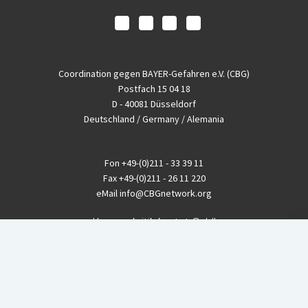
Coordination gegen BAYER-Gefahren e.V. (CBG)
Postfach 15 04 18
D - 40081 Düsseldorf
Deutschland / Germany / Alemania
Fon
+49-(0)211 - 33 39 11
Fax
+49-(0)211 - 26 11 220
eMail
info@CBGnetwork.org
Konzernkritik kostet Geld!
EthikBank
IBAN DE94 8309 4495 0003 1999 91
BIC GENODEF1ETK