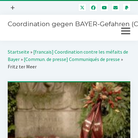
Menü
+
öffnen
Coordination gegen BAYER-Gefahren (
Mitmachen
Menü
Newsletter
öffnen
Presse
Kampagnen
Startseite
»
[francais] Coordination contre les méfaits de
Über uns
Bayer
»
[Commun. de presse] Communiqués de presse
»
BAYER-Hauptversammlungen
Fritz ter Meer
Kontakt
Stichwort BAYER
Impressum
Jahrestagung
Störfälle
SPENDEN