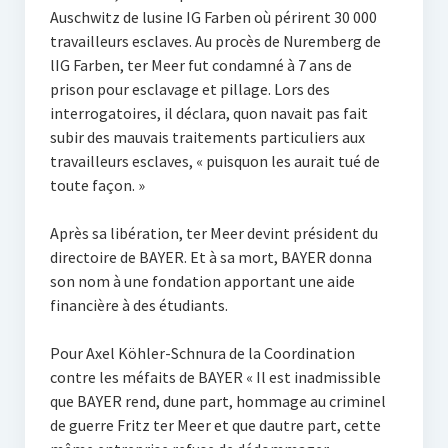
Auschwitz de lusine IG Farben où périrent 30 000
travailleurs esclaves. Au procès de Nuremberg de
lIG Farben, ter Meer fut condamné à 7 ans de
prison pour esclavage et pillage. Lors des
interrogatoires, il déclara, quon navait pas fait
subir des mauvais traitements particuliers aux
travailleurs esclaves, « puisquon les aurait tué de
toute façon. »
Après sa libération, ter Meer devint président du
directoire de BAYER. Et à sa mort, BAYER donna
son nom à une fondation apportant une aide
financière à des étudiants.
Pour Axel Köhler-Schnura de la Coordination
contre les méfaits de BAYER « Il est inadmissible
que BAYER rend, dune part, hommage au criminel
de guerre Fritz ter Meer et que dautre part, cette