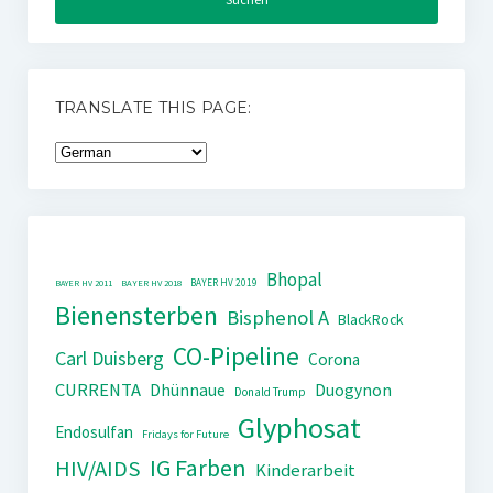
TRANSLATE THIS PAGE:
Bhopal
BAYER HV 2019
BAYER HV 2011
BAYER HV 2018
Bienensterben
Bisphenol A
BlackRock
CO-Pipeline
Carl Duisberg
Corona
CURRENTA
Dhünnaue
Duogynon
Donald Trump
Glyphosat
Endosulfan
Fridays for Future
IG Farben
HIV/AIDS
Kinderarbeit