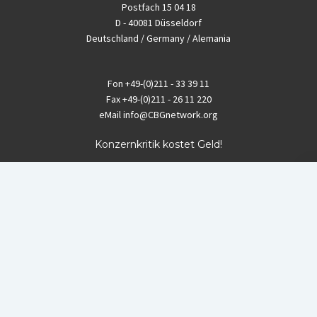
Postfach 15 04 18
D - 40081 Düsseldorf
Deutschland / Germany / Alemania
Fon
+49-(0)211 - 33 39 11
Fax
+49-(0)211 - 26 11 220
eMail
info@CBGnetwork.org
Konzernkritik kostet Geld!
EthikBank
IBAN DE94 8309 4495 0003 1999 91
BIC GENODEF1ETK
GLS-Bank
IBAN DE88 4306 0967 8016 5330 00
BIC GENODEM1GLS
Postfinance (Schweiz)
IBAN CH06 0900 0000 1578 8209 4