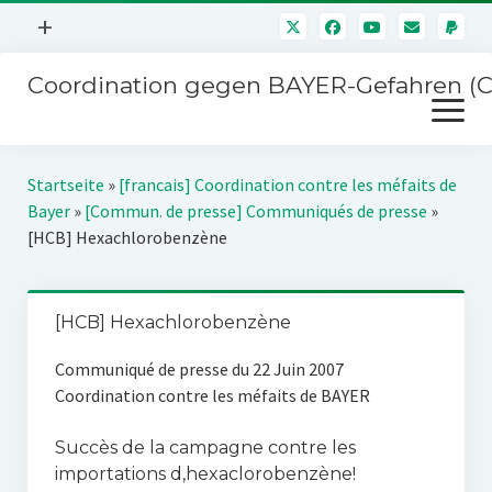
Menü
+
öffnen
Coordination gegen BAYER-Gefahren (
Mitmachen
Menü
Newsletter
öffnen
Presse
Kampagnen
Startseite
»
[francais] Coordination contre les méfaits de
Über uns
Bayer
»
[Commun. de presse] Communiqués de presse
»
BAYER-Hauptversammlungen
[HCB] Hexachlorobenzène
Kontakt
Stichwort BAYER
Impressum
Jahrestagung
[HCB] Hexachlorobenzène
Störfälle
Communiqué de presse du 22 Juin 2007
SPENDEN
Coordination contre les méfaits de BAYER
Succès de la campagne contre les
importations d‚hexaclorobenzène!