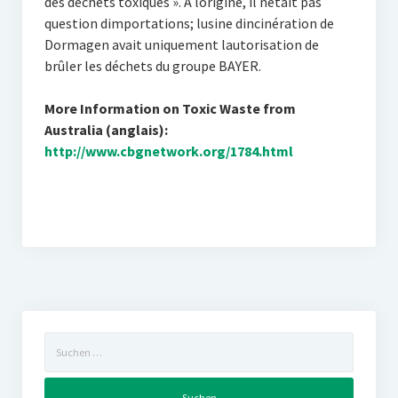
des déchets toxiques ». A lorigine, il nétait pas
question dimportations; lusine dincinération de
Dormagen avait uniquement lautorisation de
brûler les déchets du groupe BAYER.
More Information on Toxic Waste from
Australia (anglais):
http://www.cbgnetwork.org/1784.html
Suchen
nach: