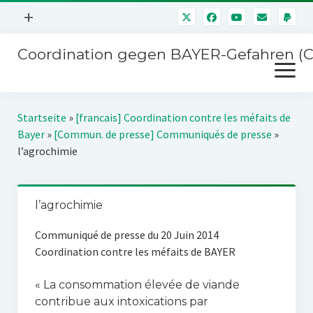
Menü
+
öffnen
Coordination gegen BAYER-Gefahren (
Mitmachen
Menü
Newsletter
öffnen
Presse
Kampagnen
Startseite
»
[francais] Coordination contre les méfaits de
Über uns
Bayer
»
[Commun. de presse] Communiqués de presse
»
BAYER-Hauptversammlungen
l’agrochimie
Kontakt
Stichwort BAYER
Impressum
Jahrestagung
l’agrochimie
Störfälle
Communiqué de presse du 20 Juin 2014
SPENDEN
Coordination contre les méfaits de BAYER
« La consommation élevée de viande
contribue aux intoxications par