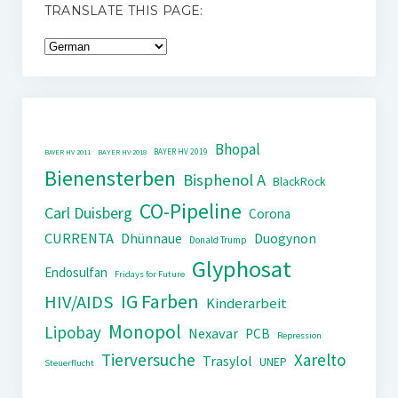
TRANSLATE THIS PAGE:
Bhopal
BAYER HV 2019
BAYER HV 2011
BAYER HV 2018
Bienensterben
Bisphenol A
BlackRock
CO-Pipeline
Carl Duisberg
Corona
CURRENTA
Dhünnaue
Duogynon
Donald Trump
Glyphosat
Endosulfan
Fridays for Future
IG Farben
HIV/AIDS
Kinderarbeit
Monopol
Lipobay
Nexavar
PCB
Repression
Tierversuche
Xarelto
Trasylol
UNEP
Steuerflucht