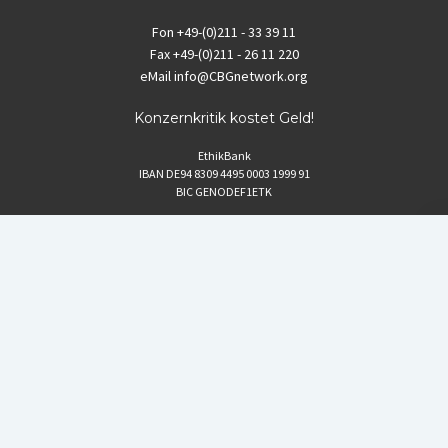
Fon
+49-(0)211 - 33 39 11
Fax
+49-(0)211 - 26 11 220
eMail
info@CBGnetwork.org
Konzernkritik kostet Geld!
EthikBank
IBAN DE94 8309 4495 0003 1999 91
BIC GENODEF1ETK
GLS-Bank
IBAN DE88 4306 0967 8016 5330 00
BIC GENODEM1GLS
Postfinance (Schweiz)
IBAN CH06 0900 0000 1578 8209 4
BIC POFICHBEXXX
Coordination gegen BAYER-Gefahren (CBG)