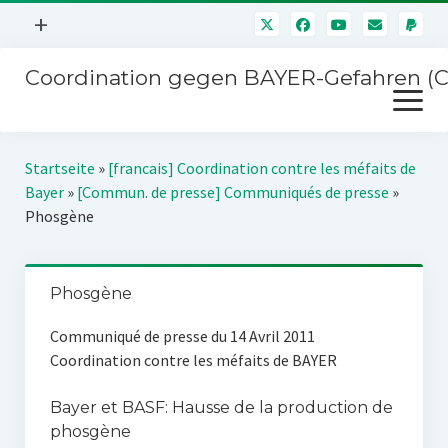
Menü
+
öffnen
Coordination gegen BAYER-Gefahren (
Mitmachen
Menü
Newsletter
öffnen
Presse
Kampagnen
Startseite
»
[francais] Coordination contre les méfaits de
Über uns
Bayer
»
[Commun. de presse] Communiqués de presse
»
BAYER-Hauptversammlungen
Phosgène
Kontakt
Stichwort BAYER
Impressum
Jahrestagung
Phosgène
Störfälle
Communiqué de presse du 14 Avril 2011
SPENDEN
Coordination contre les méfaits de BAYER
Bayer et BASF: Hausse de la production de
phosgène