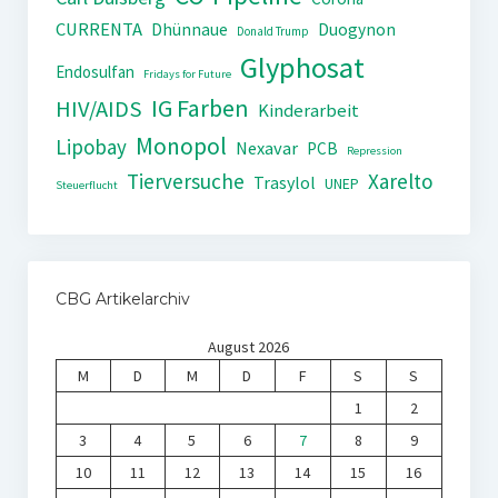
CURRENTA
Dhünnaue
Duogynon
Donald Trump
Glyphosat
Endosulfan
Fridays for Future
IG Farben
HIV/AIDS
Kinderarbeit
Monopol
Lipobay
Nexavar
PCB
Repression
Tierversuche
Xarelto
Trasylol
UNEP
Steuerflucht
CBG Artikelarchiv
August 2026
M
D
M
D
F
S
S
1
2
3
4
5
6
7
8
9
10
11
12
13
14
15
16