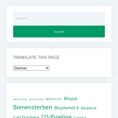
Suchen
nach:
TRANSLATE THIS PAGE:
Bhopal
BAYER HV 2019
BAYER HV 2011
BAYER HV 2018
Bienensterben
Bisphenol A
BlackRock
CO-Pipeline
Carl Duisberg
Corona