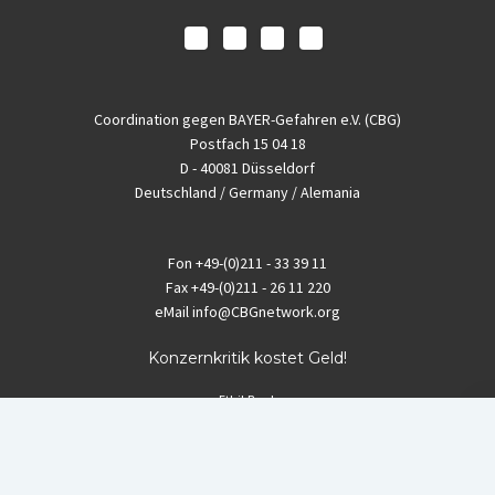
Coordination gegen BAYER-Gefahren e.V. (CBG)
Postfach 15 04 18
D - 40081 Düsseldorf
Deutschland / Germany / Alemania
Fon
+49-(0)211 - 33 39 11
Fax
+49-(0)211 - 26 11 220
eMail
info@CBGnetwork.org
Konzernkritik kostet Geld!
EthikBank
IBAN DE94 8309 4495 0003 1999 91
BIC GENODEF1ETK