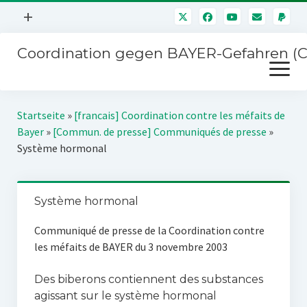
Menü
+
öffnen
Coordination gegen BAYER-Gefahren (
Mitmachen
Menü
Newsletter
öffnen
Presse
Kampagnen
Startseite
»
[francais] Coordination contre les méfaits de
Über uns
Bayer
»
[Commun. de presse] Communiqués de presse
»
BAYER-Hauptversammlungen
Système hormonal
Kontakt
Stichwort BAYER
Impressum
Jahrestagung
Système hormonal
Störfälle
Communiqué de presse de la Coordination contre
SPENDEN
les méfaits de BAYER du 3 novembre 2003
Des biberons contiennent des substances
agissant sur le système hormonal