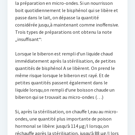
la préparation en micro-ondes. Si un nourrisson
boit quotidiennement le bisphénol qui se libère et
passe dans le lait, on dépasse la quantité
considérée jusqu‚à maintenant comme inoffensive.
Trois types de préparations ont obtenu la note
„insuffisant“:
Lorsque le biberon est rempli d‘un liquide chaud
immédiatement après la stérilisation, de petites
quantités de bisphénol A se libèrent. On prend le
même risque lorsque le biberon est rayé. Et de
petites quantités passent également dans le
liquide lorsqu‚on rempli d‘une boisson chaude un
biberon qui se trouvait au micro-ondes (…)
Si, après la stérilisation, on chauffe l‚eau au micro-
ondes, une quantité plus importante de poison
hormonal se libère: jusqu‘à 114 µg/l lorsqu‚on
réchauffe après la stérilisation, jusqu‘à 88 µg/l lors