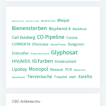
Bhopal
BAYER HV 2019
BAYER HV 2011
BAYER HV 2018
Bienensterben
Bisphenol A
BlackRock
CO-Pipeline
Carl Duisberg
Corona
CURRENTA
Dhünnaue
Duogynon
Donald Trump
Glyphosat
Endosulfan
Fridays for Future
IG Farben
HIV/AIDS
Kinderarbeit
Monopol
Lipobay
Nexavar
PCB
Repression
Tierversuche
Xarelto
Trasylol
UNEP
Steuerflucht
CBG Artikelarchiv