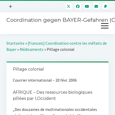
Menü
+
öffnen
Coordination gegen BAYER-Gefahren (
Mitmachen
Menü
Newsletter
öffnen
Presse
Kampagnen
Startseite
»
[francais] Coordination contre les méfaits de
Über uns
Bayer
»
Médicaments
»
Pillage colonial
BAYER-Hauptversammlungen
Kontakt
Stichwort BAYER
Impressum
Pillage colonial
Jahrestagung
Störfälle
Courrier international – 20 févr. 2006
SPENDEN
AFRIQUE – Des ressources biologiques
pillées par l‚Occident
„Des douzaines de multinationales occidentales