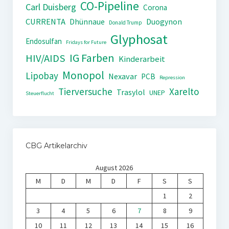
CO-Pipeline
Carl Duisberg
Corona
CURRENTA
Dhünnaue
Duogynon
Donald Trump
Glyphosat
Endosulfan
Fridays for Future
IG Farben
HIV/AIDS
Kinderarbeit
Monopol
Lipobay
Nexavar
PCB
Repression
Tierversuche
Xarelto
Trasylol
UNEP
Steuerflucht
CBG Artikelarchiv
August 2026
M
D
M
D
F
S
S
1
2
3
4
5
6
7
8
9
10
11
12
13
14
15
16