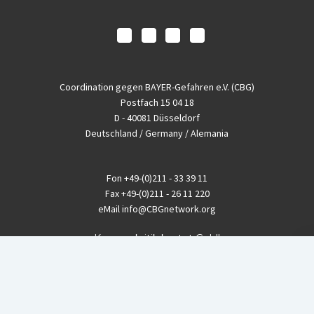
Coordination gegen BAYER-Gefahren e.V. (CBG)
Postfach 15 04 18
D - 40081 Düsseldorf
Deutschland / Germany / Alemania
Fon
+49-(0)211 - 33 39 11
Fax
+49-(0)211 - 26 11 220
eMail
info@CBGnetwork.org
Konzernkritik kostet Geld!
EthikBank
IBAN DE94 8309 4495 0003 1999 91
BIC GENODEF1ETK