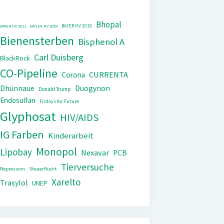
Bhopal
BAYER HV 2019
BAYER HV 2011
BAYER HV 2018
Bienensterben
Bisphenol A
Carl Duisberg
BlackRock
CO-Pipeline
CURRENTA
Corona
Dhünnaue
Duogynon
Donald Trump
Endosulfan
Fridays for Future
Glyphosat
HIV/AIDS
IG Farben
Kinderarbeit
Monopol
Lipobay
Nexavar
PCB
Tierversuche
Repression
Steuerflucht
Xarelto
Trasylol
UNEP