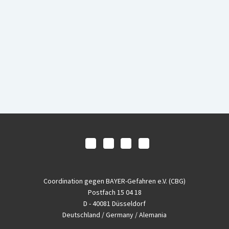
Coordination gegen BAYER-Gefahren e.V. (CBG)
Postfach 15 04 18
D - 40081 Düsseldorf
Deutschland / Germany / Alemania