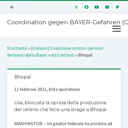
Menü
+
öffnen
Coordination gegen BAYER-Gefahren (
Mitmachen
Menü
Newsletter
öffnen
Presse
Kampagnen
Startseite
»
[italiano] Coalizione contro i pericoli
Über uns
derivanti dalla Bayer
»
altri articoli
»
Bhopal
BAYER-Hauptversammlungen
Kontakt
Stichwort BAYER
Impressum
Bhopal
Jahrestagung
Störfälle
11 febbraio 2011, blitz quotidiano
SPENDEN
Usa, bloccata la ripresa della produzione
del veleno che fece una strage a Bhopal
WASHINGTON – Un giudice federale ha proibito ad