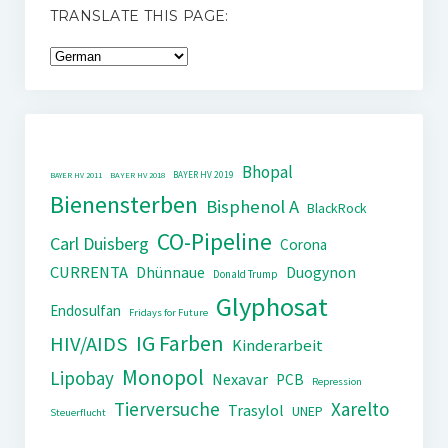
TRANSLATE THIS PAGE:
Bhopal
BAYER HV 2019
BAYER HV 2011
BAYER HV 2018
Bienensterben
Bisphenol A
BlackRock
CO-Pipeline
Carl Duisberg
Corona
CURRENTA
Dhünnaue
Duogynon
Donald Trump
Glyphosat
Endosulfan
Fridays for Future
IG Farben
HIV/AIDS
Kinderarbeit
Monopol
Lipobay
Nexavar
PCB
Repression
Tierversuche
Xarelto
Trasylol
UNEP
Steuerflucht