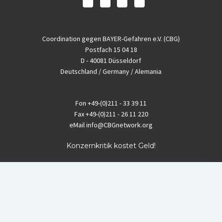
Coordination gegen BAYER-Gefahren e.V. (CBG)
Postfach 15 04 18
D - 40081 Düsseldorf
Deutschland / Germany / Alemania
Fon
+49-(0)211 - 33 39 11
Fax
+49-(0)211 - 26 11 220
eMail
info@CBGnetwork.org
Konzernkritik kostet Geld!
EthikBank
IBAN DE94 8309 4495 0003 1999 91
BIC GENODEF1ETK
GLS-Bank
IBAN DE88 4306 0967 8016 5330 00