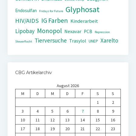
Glyphosat
Endosulfan
Fridays for Future
IG Farben
HIV/AIDS
Kinderarbeit
Monopol
Lipobay
Nexavar
PCB
Repression
Tierversuche
Xarelto
Trasylol
UNEP
Steuerflucht
CBG Artikelarchiv
August 2026
M
D
M
D
F
S
S
1
2
3
4
5
6
7
8
9
10
11
12
13
14
15
16
17
18
19
20
21
22
23