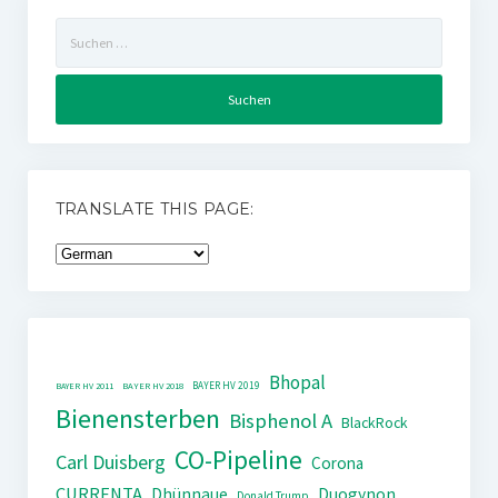
Suchen
nach:
TRANSLATE THIS PAGE:
Bhopal
BAYER HV 2019
BAYER HV 2011
BAYER HV 2018
Bienensterben
Bisphenol A
BlackRock
CO-Pipeline
Carl Duisberg
Corona
CURRENTA
Dhünnaue
Duogynon
Donald Trump