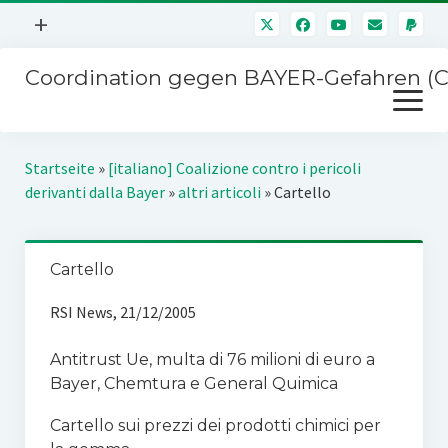
Menü
+
öffnen
Coordination gegen BAYER-Gefahren (
Mitmachen
Menü
Newsletter
öffnen
Presse
Kampagnen
Startseite
»
[italiano] Coalizione contro i pericoli
Über uns
derivanti dalla Bayer
»
altri articoli
»
Cartello
BAYER-Hauptversammlungen
Kontakt
Stichwort BAYER
Impressum
Cartello
Jahrestagung
Störfälle
RSI News, 21/12/2005
SPENDEN
Antitrust Ue, multa di 76 milioni di euro a
Bayer, Chemtura e General Quimica
Cartello sui prezzi dei prodotti chimici per