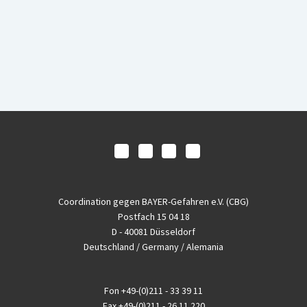
Coordination gegen BAYER-Gefahren e.V. (CBG)
Postfach 15 04 18
D - 40081 Düsseldorf
Deutschland / Germany / Alemania
Fon
+49-(0)211 - 33 39 11
Fax
+49-(0)211 - 26 11 220