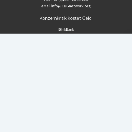
eMail
info@CBGnetwork.org
Konzernkritik kostet Geld!
EthikBank
IBAN DE94 8309 4495 0003 1999 91
BIC GENODEF1ETK
GLS-Bank
IBAN DE88 4306 0967 8016 5330 00
BIC GENODEM1GLS
Postfinance (Schweiz)
IBAN CH06 0900 0000 1578 8209 4
BIC POFICHBEXXX
Coordination gegen BAYER-Gefahren (CBG)
Startup Blog
von Compete Themes.