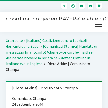
Menü
+
öffnen
Coordination gegen BAYER-Gefahren (
Mitmachen
Menü
Newsletter
öffnen
Presse
Kampagnen
Startseite
»
[italiano] Coalizione contro i pericoli
Über uns
derivanti dalla Bayer
»
[Comunicati Stampa] Mandate un
BAYER-Hauptversammlungen
messaggio [mailto:info@cbgnetwork.org|e-mail] se
Kontakt
desiderate ricevere la nostra newsletter gratuita in
Stichwort BAYER
Italiano e/o in Inglese.
»
[Dieta Atkins] Comunicato
Impressum
Stampa
Jahrestagung
Störfälle
SPENDEN
[Dieta Atkins] Comunicato Stampa
Comunicato Stampa
24 Settembre 2004