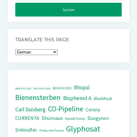
TRANSLATE THIS PAGE:
Bhopal
BAYER HV 2019
BAYER HV 2011
BAYER HV 2018
Bienensterben
Bisphenol A
BlackRock
CO-Pipeline
Carl Duisberg
Corona
CURRENTA
Dhünnaue
Duogynon
Donald Trump
Glyphosat
Endosulfan
Fridays for Future