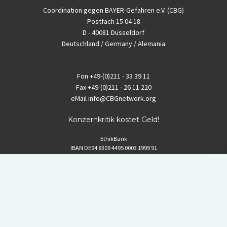
Coordination gegen BAYER-Gefahren e.V. (CBG)
Postfach 15 04 18
D - 40081 Düsseldorf
Deutschland / Germany / Alemania
Fon
+49-(0)211 - 33 39 11
Fax
+49-(0)211 - 26 11 220
eMail
info@CBGnetwork.org
Konzernkritik kostet Geld!
EthikBank
IBAN DE94 8309 4495 0003 1999 91
BIC GENODEF1ETK
GLS-Bank
IBAN DE88 4306 0967 8016 5330 00
BIC GENODEM1GLS