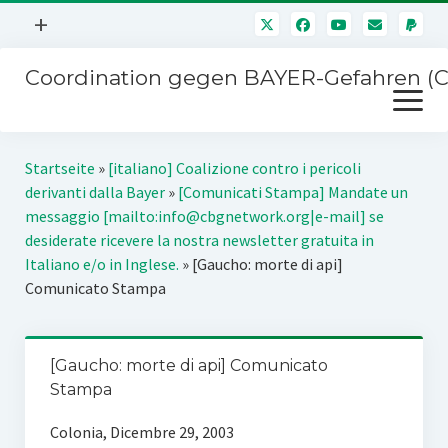
Menü
+
öffnen
Coordination gegen BAYER-Gefahren (
Mitmachen
Menü
Newsletter
öffnen
Presse
Kampagnen
Startseite
»
[italiano] Coalizione contro i pericoli
Über uns
derivanti dalla Bayer
»
[Comunicati Stampa] Mandate un
BAYER-Hauptversammlungen
messaggio [mailto:info@cbgnetwork.org|e-mail] se
Kontakt
desiderate ricevere la nostra newsletter gratuita in
Stichwort BAYER
Italiano e/o in Inglese.
»
[Gaucho: morte di api]
Impressum
Comunicato Stampa
Jahrestagung
Störfälle
SPENDEN
[Gaucho: morte di api] Comunicato
Stampa
Colonia, Dicembre 29, 2003