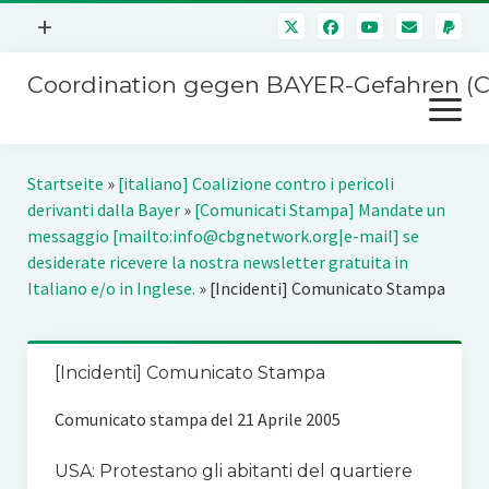
Menü
+
öffnen
Coordination gegen BAYER-Gefahren (
Mitmachen
Menü
Newsletter
öffnen
Presse
Kampagnen
Startseite
»
[italiano] Coalizione contro i pericoli
Über uns
derivanti dalla Bayer
»
[Comunicati Stampa] Mandate un
BAYER-Hauptversammlungen
messaggio [mailto:info@cbgnetwork.org|e-mail] se
Kontakt
desiderate ricevere la nostra newsletter gratuita in
Stichwort BAYER
Italiano e/o in Inglese.
»
[Incidenti] Comunicato Stampa
Impressum
Jahrestagung
Störfälle
SPENDEN
[Incidenti] Comunicato Stampa
Comunicato stampa del 21 Aprile 2005
USA: Protestano gli abitanti del quartiere