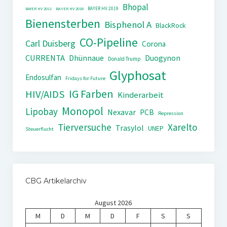
Bhopal
BAYER HV 2019
BAYER HV 2011
BAYER HV 2018
Bienensterben
Bisphenol A
BlackRock
CO-Pipeline
Carl Duisberg
Corona
CURRENTA
Dhünnaue
Duogynon
Donald Trump
Glyphosat
Endosulfan
Fridays for Future
IG Farben
HIV/AIDS
Kinderarbeit
Monopol
Lipobay
Nexavar
PCB
Repression
Tierversuche
Xarelto
Trasylol
UNEP
Steuerflucht
CBG Artikelarchiv
August 2026
M
D
M
D
F
S
S