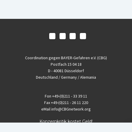
Coordination gegen BAYER-Gefahren e.V. (CBG)
Postfach 15 04 18
D - 40081 Düsseldorf
Deutschland / Germany / Alemania
Fon
+49-(0)211 - 33 39 11
Fax
+49-(0)211 - 26 11 220
eMail
info@CBGnetwork.org
Konzernkritik kostet Geld!