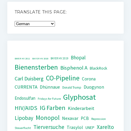
TRANSLATE THIS PAGE:
Bhopal
BAYER HV 2019
BAYER HV 2011
BAYER HV 2018
Bienensterben
Bisphenol A
BlackRock
CO-Pipeline
Carl Duisberg
Corona
CURRENTA
Dhünnaue
Duogynon
Donald Trump
Glyphosat
Endosulfan
Fridays for Future
IG Farben
HIV/AIDS
Kinderarbeit
Monopol
Lipobay
Nexavar
PCB
Repression
Tierversuche
Xarelto
Trasylol
UNEP
Steuerflucht