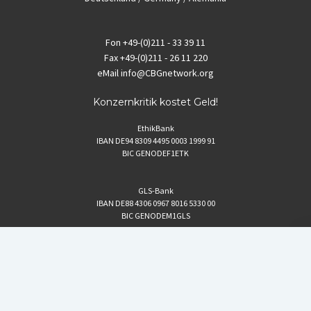
Fon
+49-(0)211 - 33 39 11
Fax
+49-(0)211 - 26 11 220
eMail
info@CBGnetwork.org
Konzernkritik kostet Geld!
EthikBank
IBAN DE94 8309 4495 0003 1999 91
BIC GENODEF1ETK
GLS-Bank
IBAN DE88 4306 0967 8016 5330 00
BIC GENODEM1GLS
Postfinance (Schweiz)
IBAN CH06 0900 0000 1578 8209 4
BIC POFICHBEXXX