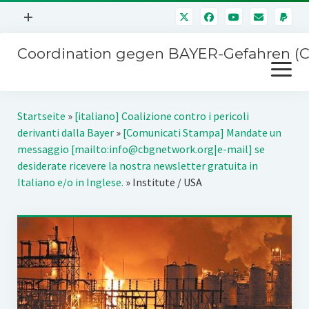
Menü
+
öffnen
Coordination gegen BAYER-Gefahren (
Mitmachen
Menü
Newsletter
öffnen
Presse
Kampagnen
Startseite
»
[italiano] Coalizione contro i pericoli
Über uns
derivanti dalla Bayer
»
[Comunicati Stampa] Mandate un
BAYER-Hauptversammlungen
messaggio [mailto:info@cbgnetwork.org|e-mail] se
Kontakt
desiderate ricevere la nostra newsletter gratuita in
Stichwort BAYER
Italiano e/o in Inglese.
»
Institute / USA
Impressum
Jahrestagung
Störfälle
SPENDEN