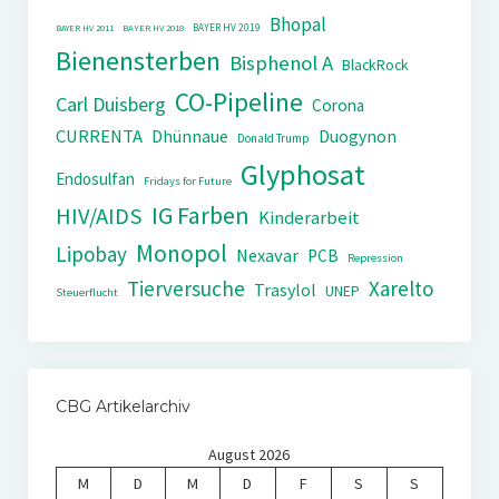
Bhopal
BAYER HV 2019
BAYER HV 2011
BAYER HV 2018
Bienensterben
Bisphenol A
BlackRock
CO-Pipeline
Carl Duisberg
Corona
CURRENTA
Dhünnaue
Duogynon
Donald Trump
Glyphosat
Endosulfan
Fridays for Future
IG Farben
HIV/AIDS
Kinderarbeit
Monopol
Lipobay
Nexavar
PCB
Repression
Tierversuche
Xarelto
Trasylol
UNEP
Steuerflucht
CBG Artikelarchiv
August 2026
M
D
M
D
F
S
S