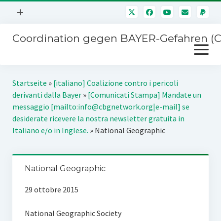
Menü
+
öffnen
Coordination gegen BAYER-Gefahren (
Mitmachen
Menü
Newsletter
öffnen
Presse
Kampagnen
Startseite
»
[italiano] Coalizione contro i pericoli
Über uns
derivanti dalla Bayer
»
[Comunicati Stampa] Mandate un
BAYER-Hauptversammlungen
messaggio [mailto:info@cbgnetwork.org|e-mail] se
Kontakt
desiderate ricevere la nostra newsletter gratuita in
Stichwort BAYER
Italiano e/o in Inglese.
»
National Geographic
Impressum
Jahrestagung
Störfälle
SPENDEN
National Geographic
29 ottobre 2015
National Geographic Society