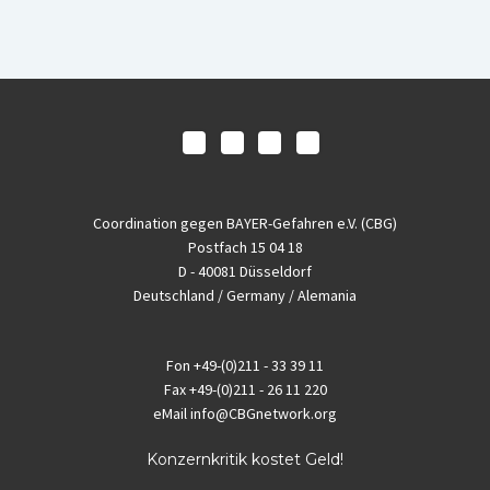
Coordination gegen BAYER-Gefahren e.V. (CBG)
Postfach 15 04 18
D - 40081 Düsseldorf
Deutschland / Germany / Alemania
Fon
+49-(0)211 - 33 39 11
Fax
+49-(0)211 - 26 11 220
eMail
info@CBGnetwork.org
Konzernkritik kostet Geld!