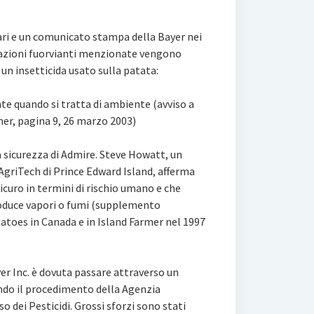
tari e un comunicato stampa della Bayer nei
rmazioni fuorvianti menzionate vengono
un insetticida usato sulla patata:
te quando si tratta di ambiente (avviso a
mer, pagina 9, 26 marzo 2003)
 sicurezza di Admire. Steve Howatt, un
 AgriTech di Prince Edward Island, afferma
curo in termini di rischio umano e che
roduce vapori o fumi (supplemento
tatoes in Canada e in Island Farmer nel 1997
er Inc. è dovuta passare attraverso un
ndo il procedimento della Agenzia
 dei Pesticidi. Grossi sforzi sono stati