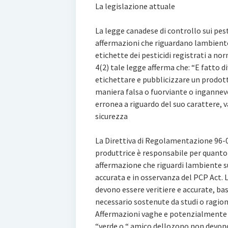
La legislazione attuale
La legge canadese di controllo sui pes
affermazioni che riguardano lambiente
etichette dei pesticidi registrati a no
4(2) tale legge afferma che: “E fatto 
etichettare e pubblicizzare un prodott
maniera falsa o fuorviante o ingannev
erronea a riguardo del suo carattere, 
sicurezza
La Direttiva di Regolamentazione 96-0
produttrice è responsabile per quanto
affermazione che riguardi lambiente su
accurata e in osservanza del PCP Act. 
devono essere veritiere e accurate, ba
necessario sostenute da studi o ragi
Affermazioni vaghe e potenzialmente f
“verde o “ amico dellozono non devo