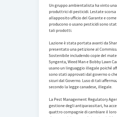
Un gruppo ambientalista ha vinto una
produttrici di pesticidi. Lestate scor
allapposito ufficio del Garante e com
producono o usano pesticidi sono state
tali prodotti.
Lazione è stata portata avanti da Sha
presentato una petizione al Commissar
Sostenibile includendo copie del mate
Syngenta, Weed Man e Bobby Lawn Ca
usano un linguaggio illegale poiché aff
sono stati approvati dal governo o ch
sicuri dal Governo. Luso di tali afferma
secondo la legge canadese, illegale.
La Pest Management Regulatory Agency
gestione degli antiparassitari, ha acce
quattro compagnie di cambiare il loro