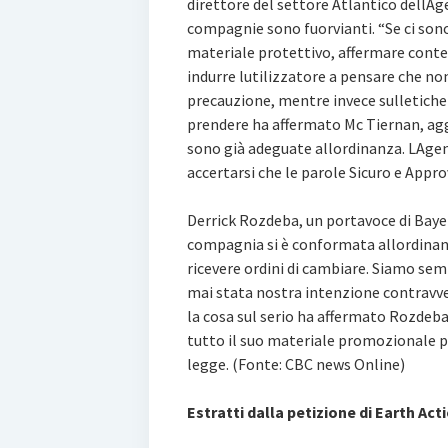
direttore del settore Atlantico dellAge
compagnie sono fuorvianti. “Se ci sono 
materiale protettivo, affermare cont
indurre lutilizzatore a pensare che n
precauzione, mentre invece sulletiche
prendere ha affermato Mc Tiernan, ag
sono già adeguate allordinanza. LAg
accertarsi che le parole Sicuro e App
Derrick Rozdeba, un portavoce di Bayer
compagnia si è conformata allordinanz
ricevere ordini di cambiare. Siamo sem
mai stata nostra intenzione contravve
la cosa sul serio ha affermato Rozdeb
tutto il suo materiale promozionale p
legge. (Fonte: CBC news Online)
Estratti dalla petizione di Earth Act