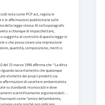
ticidi nota come PCP act, regola le
 e le affermazioni pubblicitarie sulle
rma della legge stessa. Al sottoparagrafo
divieto a chiunque di impacchettare,
o soggetto al controllo di questa legge in
ole o che possa creare una impressione
valore, quantità, composizione, meriti o
2 del 15 marzo 1996 afferma che: “La ditta
 riguarda laccertamento che qualunque
lle etichette dei propri prodotti sia
Le affermazioni di carattere ambientalista
sate su standards riconosciuti e dove
onamenti scientificamente argomentabili…
uorvianti come “amico dellambiente,
no essere usate poiché non indicano