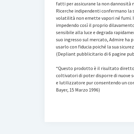
fatti per assicurane la non dannosità 
Ricerche indipendenti confermano la s
volatilità non emette vapori né fumi. 
impedendo così il proprio dilavamento 
sensibile alla luce e degrada rapidamen
suo ingresso sul mercato, Admire ha pr
usarlo con fiducia poiché la sua sicure
(Depliant pubblicitario di 6 pagine pu
“Questo prodotto è il risultato dirett
coltivatori di poter disporre di nuove 
e lutilizzatore pur consentendo un co
Bayer, 15 Marzo 1996)