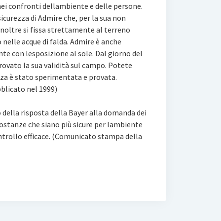
nei confronti dellambiente e delle persone.
icurezza di Admire che, per la sua non
Inoltre si fissa strettamente al terreno
nelle acque di falda. Admire è anche
te con lesposizione al sole. Dal giorno del
ovato la sua validità sul campo. Potete
zza è stato sperimentata e provata.
bblicato nel 1999)
o della risposta della Bayer alla domanda dei
sostanze che siano più sicure per lambiente
ntrollo efficace. (Comunicato stampa della