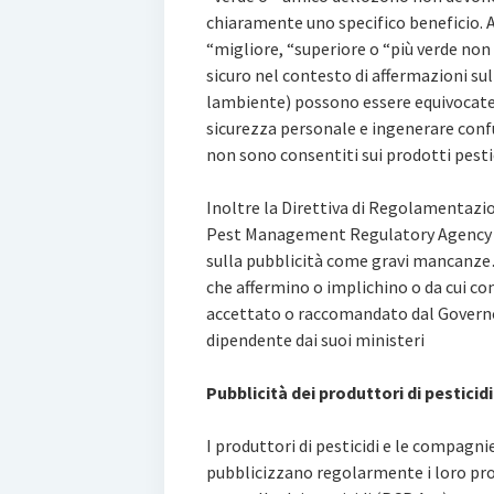
chiaramente uno specifico beneficio. 
“migliore, “superiore o “più verde non
sicuro nel contesto di affermazioni su
lambiente) possono essere equivocat
sicurezza personale e ingenerare conf
non sono consentiti sui prodotti pest
Inoltre la Direttiva di Regolamentazio
Pest Management Regulatory Agency co
sulla pubblicità come gravi mancanze
che affermino o implichino o da cui c
accettato o raccomandato dal Governo
dipendente dai suoi ministeri
Pubblicità dei produttori di pesticidi
I produttori di pesticidi e le compagni
pubblicizzano regolarmente i loro pro