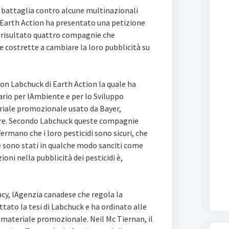
 battaglia contro alcune multinazionali
sa Earth Action ha presentato una petizione
e risultato quattro compagnie che
 costrette a cambiare la loro pubblicità su
ron Labchuck di Earth Action la quale ha
io per lAmbiente e per lo Sviluppo
riale promozionale usato da Bayer,
re. Secondo Labchuck queste compagnie
ermano che i loro pesticidi sono sicuri, che
e sono stati in qualche modo sanciti come
zioni nella pubblicità dei pesticidi è,
, lAgenzia canadese che regola la
ttato la tesi di Labchuck e ha ordinato alle
 materiale promozionale. Neil Mc Tiernan, il