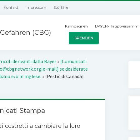
Kontakt
Impressum
Störfälle
Kampagnen
BAYER-Hauptversamml
Gefahren (CBG)
SPENDEN
ricoli derivanti dalla Bayer
»
[Comunicati
o@cbgnetwork.org|e-mail] se desiderate
liano e/o in Inglese.
»
[Pesticidi Canada]
nicati Stampa
i costretti a cambiare la loro