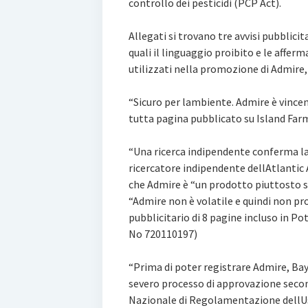
controllo dei pesticidi (PCP Act).
Allegati si trovano tre avvisi pubblici
quali il linguaggio proibito e le affe
utilizzati nella promozione di Admire, 
“Sicuro per lambiente. Admire è vincen
tutta pagina pubblicato su Island Far
“Una ricerca indipendente conferma la
ricercatore indipendente dellAtlantic
che Admire è “un prodotto piuttosto si
“Admire non è volatile e quindi non p
pubblicitario di 8 pagine incluso in Po
No 720110197)
“Prima di poter registrare Admire, Bay
severo processo di approvazione seco
Nazionale di Regolamentazione dellUso