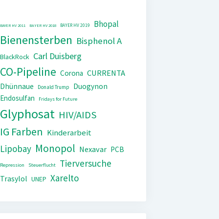
Bhopal
BAYER HV 2019
BAYER HV 2011
BAYER HV 2018
Bienensterben
Bisphenol A
Carl Duisberg
BlackRock
CO-Pipeline
CURRENTA
Corona
Dhünnaue
Duogynon
Donald Trump
Endosulfan
Fridays for Future
Glyphosat
HIV/AIDS
IG Farben
Kinderarbeit
Monopol
Lipobay
Nexavar
PCB
Tierversuche
Repression
Steuerflucht
Xarelto
Trasylol
UNEP