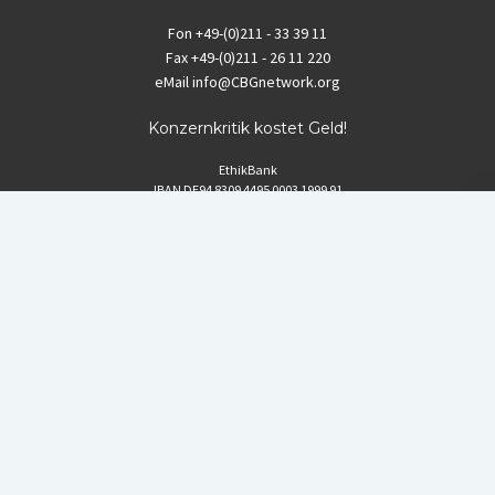
Fon
+49-(0)211 - 33 39 11
Fax
+49-(0)211 - 26 11 220
eMail
info@CBGnetwork.org
Konzernkritik kostet Geld!
EthikBank
IBAN DE94 8309 4495 0003 1999 91
BIC GENODEF1ETK
GLS-Bank
IBAN DE88 4306 0967 8016 5330 00
BIC GENODEM1GLS
Postfinance (Schweiz)
IBAN CH06 0900 0000 1578 8209 4
BIC POFICHBEXXX
Coordination gegen BAYER-Gefahren (CBG)