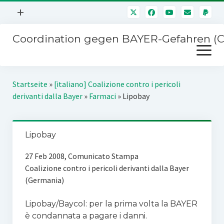
Menü
+
öffnen
Coordination gegen BAYER-Gefahren (
Mitmachen
Menü
Newsletter
öffnen
Presse
Kampagnen
Startseite
»
[italiano] Coalizione contro i pericoli
Über uns
derivanti dalla Bayer
»
Farmaci
»
Lipobay
BAYER-Hauptversammlungen
Kontakt
Stichwort BAYER
Impressum
Lipobay
Jahrestagung
Störfälle
27 Feb 2008, Comunicato Stampa
Coalizione contro i pericoli derivanti dalla Bayer
SPENDEN
(Germania)
Lipobay/Baycol: per la prima volta la BAYER
è condannata a pagare i danni.