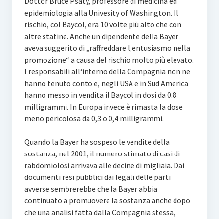
Dottor Bruce Psaty, professore di medicina ed
epidemiologia alla Univesity of Washington. Il
rischio, col Baycol, era 10 volte più alto che con
altre statine. Anche un dipendente della Bayer
aveva suggerito di „raffreddare l‚entusiasmo nella
promozione“ a causa del rischio molto più elevato.
I responsabili all‘interno della Compagnia non ne
hanno tenuto conto e, negli USA e in Sud America
hanno messo in vendita il Baycol in dosi da 0.8
milligrammi. In Europa invece è rimasta la dose
meno pericolosa da 0,3 o 0,4 milligrammi.
Quando la Bayer ha sospeso le vendite della
sostanza, nel 2001, il numero stimato di casi di
rabdomiolosi arrivava alle decine di migliaia. Dai
documenti resi pubblici dai legali delle parti
avverse sembrerebbe che la Bayer abbia
continuato a promuovere la sostanza anche dopo
che una analisi fatta dalla Compagnia stessa,