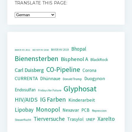
TRANSLATE THIS PAGE:
Bhopal
BAYER HV 2019
BAYER HV 2011
BAYER HV 2018
Bienensterben
Bisphenol A
BlackRock
CO-Pipeline
Carl Duisberg
Corona
CURRENTA
Dhünnaue
Duogynon
Donald Trump
Glyphosat
Endosulfan
Fridays for Future
IG Farben
HIV/AIDS
Kinderarbeit
Monopol
Lipobay
Nexavar
PCB
Repression
Tierversuche
Xarelto
Trasylol
UNEP
Steuerflucht