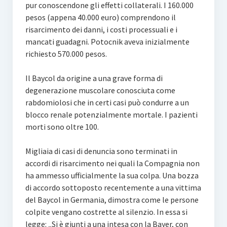
pur conoscendone gli effetti collaterali. I 160.000
pesos (appena 40.000 euro) comprendono il
risarcimento dei danni, i costi processuali e i
mancati guadagni. Potocnik aveva inizialmente
richiesto 570.000 pesos.
Il Baycol da origine a una grave forma di
degenerazione muscolare conosciuta come
rabdomiolosi che in certi casi può condurre a un
blocco renale potenzialmente mortale. I pazienti
morti sono oltre 100.
Migliaia di casi di denuncia sono terminati in
accordi di risarcimento nei quali la Compagnia non
ha ammesso ufficialmente la sua colpa. Una bozza
di accordo sottoposto recentemente a una vittima
del Baycol in Germania, dimostra come le persone
colpite vengano costrette al silenzio. In essa si
legge: „Si è giunti a una intesa con la Bayer, con