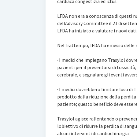
cardiaca congestizia ed ictus.
LFDA non era a conoscenza di questi n
dellAdvisory Committee il 21 di sette
LFDA ha iniziato a valutare i nuovi dati
Nel frattempo, lFDA ha emesso delle
· I medici che impiegano Trasylol dov
pazienti per il presentarsi di tossicità
cerebrale, e segnalare gli eventi avver
· I medici dovrebbero limitare luso di T
prodotto dalla riduzione della perdit
paziente; questo beneficio deve essere 
Trasylol agisce rallentando o preven
lobiettivo di ridurre la perdita di sang
alcuni interventi di cardiochirurgia.