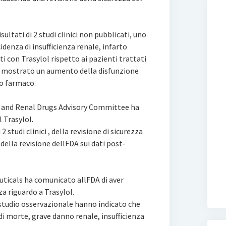
.
isultati di 2 studi clinici non pubblicati, uno
denza di insufficienza renale, infarto
ti con Trasylol rispetto ai pazienti trattati
 ha mostrato un aumento della disfunzione
ro farmaco.
ar and Renal Drugs Advisory Committee ha
l Trasylol.
2 studi clinici , della revisione di sicurezza
 della revisione dellFDA sui dati post-
ticals ha comunicato allFDA di aver
za riguardo a Trasylol.
o studio osservazionale hanno indicato che
i morte, grave danno renale, insufficienza