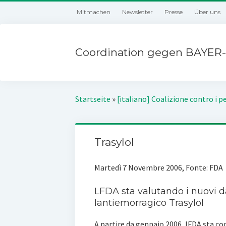
Mitmachen
Newsletter
Presse
Über uns
Coordination gegen BAYER-
Startseite
»
[italiano] Coalizione contro i pe
Trasylol
Martedì 7 Novembre 2006, Fonte: FDA
LFDA sta valutando i nuovi d
lantiemorragico Trasylol
A partire da gennaio 2006, lFDA sta c