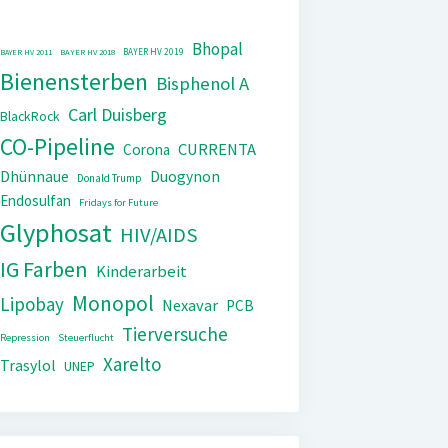
Bhopal
BAYER HV 2019
BAYER HV 2011
BAYER HV 2018
Bienensterben
Bisphenol A
Carl Duisberg
BlackRock
CO-Pipeline
CURRENTA
Corona
Dhünnaue
Duogynon
Donald Trump
Endosulfan
Fridays for Future
Glyphosat
HIV/AIDS
IG Farben
Kinderarbeit
Monopol
Lipobay
Nexavar
PCB
Tierversuche
Repression
Steuerflucht
Xarelto
Trasylol
UNEP