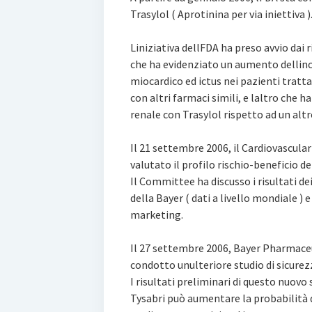
Trasylol ( Aprotinina per via iniettiva )
Liniziativa dellFDA ha preso avvio dai r
che ha evidenziato un aumento dellinci
miocardico ed ictus nei pazienti tratta
con altri farmaci simili, e laltro che
renale con Trasylol rispetto ad un alt
Il 21 settembre 2006, il Cardiovascul
valutato il profilo rischio-beneficio de
Il Committee ha discusso i risultati dei 
della Bayer ( dati a livello mondiale ) e
marketing.
Il 27 settembre 2006, Bayer Pharmaceu
condotto unulteriore studio di sicurez
I risultati preliminari di questo nuov
Tysabri può aumentare la probabilità d