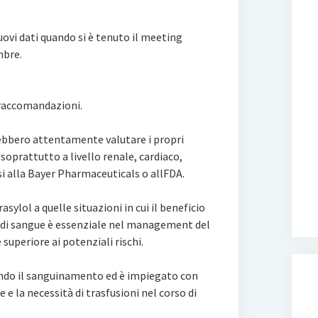
uovi dati quando si è tenuto il meeting
mbre.
.
 raccomandazioni.
rebbero attentamente valutare i propri
, soprattutto a livello renale, cardiaco,
si alla Bayer Pharmaceuticals o allFDA.
rasylol a quelle situazioni in cui il beneficio
a di sangue è essenziale nel management del
superiore ai potenziali rischi.
endo il sanguinamento ed è impiegato con
ue e la necessità di trasfusioni nel corso di