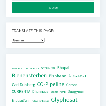
TRANSLATE THIS PAGE:
Bhopal
BAYER HV 2019
BAYER HV 2011
BAYER HV 2018
Bienensterben
Bisphenol A
BlackRock
CO-Pipeline
Carl Duisberg
Corona
CURRENTA
Dhünnaue
Duogynon
Donald Trump
Glyphosat
Endosulfan
Fridays for Future