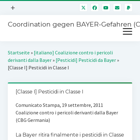
Menü
+
öffnen
Coordination gegen BAYER-Gefahren (
Mitmachen
Menü
Newsletter
öffnen
Presse
Kampagnen
Startseite
»
[italiano] Coalizione contro i pericoli
Über uns
derivanti dalla Bayer
»
[Pesticidi] Pesticidi da Bayer
»
BAYER-Hauptversammlungen
[Classe I] Pesticidi in Classe I
Kontakt
Stichwort BAYER
Impressum
Jahrestagung
[Classe I] Pesticidi in Classe I
Störfälle
Comunicato Stampa, 19 settembre, 2011
SPENDEN
Coalizione contro i pericoli derivanti dalla Bayer
(CBG Germania)
La Bayer ritira finalmente i pesticidi in Classe