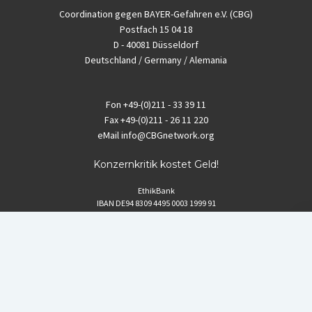
Coordination gegen BAYER-Gefahren e.V. (CBG)
Postfach 15 04 18
D - 40081 Düsseldorf
Deutschland / Germany / Alemania
Fon
+49-(0)211 - 33 39 11
Fax
+49-(0)211 - 26 11 220
eMail
info@CBGnetwork.org
Konzernkritik kostet Geld!
EthikBank
IBAN DE94 8309 4495 0003 1999 91
BIC GENODEF1ETK
GLS-Bank
IBAN DE88 4306 0967 8016 5330 00
BIC GENODEM1GLS