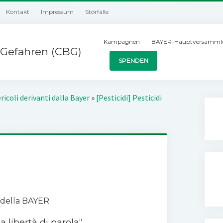
Kontakt
Impressum
Störfälle
Kampagnen
BAYER-Hauptversamml
Gefahren (CBG)
SPENDEN
ricoli derivanti dalla Bayer
»
[Pesticidi] Pesticidi
e della BAYER
la libertà di parola“