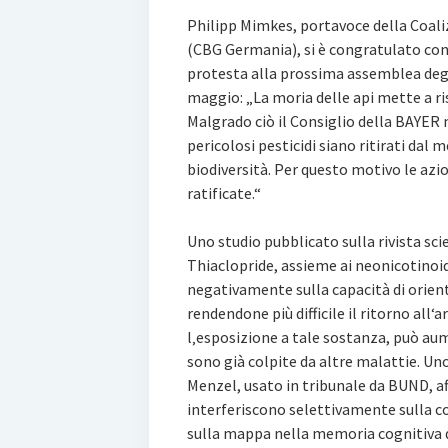
Philipp Mimkes, portavoce della Coaliz
(CBG Germania), si è congratulato co
protesta alla prossima assemblea degli
maggio: „La moria delle api mette a ri
Malgrado ciò il Consiglio della BAYER n
pericolosi pesticidi siano ritirati dal
biodiversità. Per questo motivo le az
ratificate.“
Uno studio pubblicato sulla rivista sc
Thiaclopride, assieme ai neonicotinoid
negativamente sulla capacità di orie
rendendone più difficile il ritorno all‘
l‚esposizione a tale sostanza, può aum
sono già colpite da altre malattie. Uno
Menzel, usato in tribunale da BUND, af
interferiscono selettivamente sulla c
sulla mappa nella memoria cognitiva de