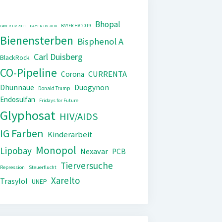
Bhopal
BAYER HV 2019
BAYER HV 2011
BAYER HV 2018
Bienensterben
Bisphenol A
Carl Duisberg
BlackRock
CO-Pipeline
CURRENTA
Corona
Dhünnaue
Duogynon
Donald Trump
Endosulfan
Fridays for Future
Glyphosat
HIV/AIDS
IG Farben
Kinderarbeit
Monopol
Lipobay
Nexavar
PCB
Tierversuche
Repression
Steuerflucht
Xarelto
Trasylol
UNEP