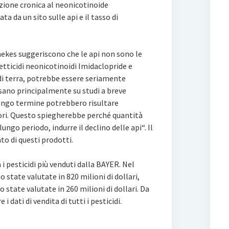
izione cronica al neonicotinoide
ta da un sito sulle api e il tasso di
nekes suggeriscono che le api non sono le
setticidi neonicotinoidi Imidaclopride e
 di terra, potrebbe essere seriamente
asano principalmente su studi a breve
 lungo termine potrebbero risultare
ri. Questo spiegherebbe perché quantità
ngo periodo, indurre il declino delle api“. Il
o di questi prodotti.
 i pesticidi più venduti dalla BAYER. Nel
 state valutate in 820 milioni di dollari,
 state valutate in 260 milioni di dollari. Da
 dati di vendita di tutti i pesticidi.