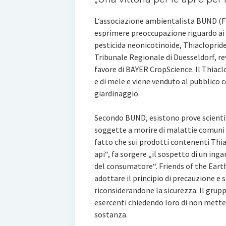
L‘associazione ambientalista BUND (Fr
esprimere preoccupazione riguardo ai p
pesticida neonicotinoide, Thiaclopride.
Tribunale Regionale di Duesseldorf, r
favore di BAYER CropScience. Il Thiaclo
e di mele e viene venduto al pubblico c
giardinaggio.
Secondo BUND, esistono prove scientif
soggette a morire di malattie comuni e
fatto che sui prodotti contenenti Thiac
api“, fa sorgere „il sospetto di un ing
del consumatore“. Friends of the Eart
adottare il principio di precauzione e 
riconsiderandone la sicurezza. Il gru
esercenti chiedendo loro di non mette
sostanza.