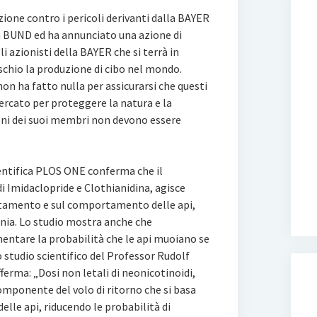
ione contro i pericoli derivanti dalla BAYER
n BUND ed ha annunciato una azione di
 azionisti della BAYER che si terrà in
schio la produzione di cibo nel mondo.
on ha fatto nulla per assicurarsi che questi
 mercato per proteggere la natura e la
ioni dei suoi membri non devono essere
ientifica PLOS ONE conferma che il
i Imidaclopride e Clothianidina, agisce
ntamento e sul comportamento delle api,
arnia. Lo studio mostra anche che
entare la probabilità che le api muoiano se
 studio scientifico del Professor Rudolf
ferma: „Dosi non letali di neonicotinoidi,
omponente del volo di ritorno che si basa
lle api, riducendo le probabilità di