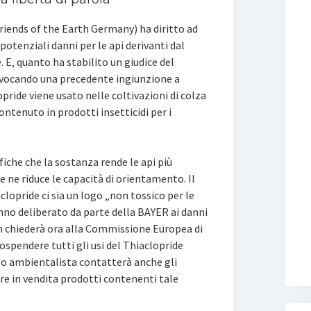
iends of the Earth Germany) ha diritto ad
otenziali danni per le api derivanti dal
 E‚ quanto ha stabilito un giudice del
evocando una precedente ingiunzione a
pride viene usato nelle coltivazioni di colza
ontenuto in prodotti insetticidi per i
iche che la sostanza rende le api più
 ne riduce le capacità di orientamento. Il
lopride ci sia un logo „non tossico per le
anno deliberato da parte della BAYER ai danni
h chiederà ora alla Commissione Europea di
sospendere tutti gli usi del Thiaclopride
ppo ambientalista contatterà anche gli
re in vendita prodotti contenenti tale