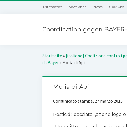
Mitmachen
Newsletter
Presse
Über uns
Coordination gegen BAYER-
Startseite
»
[italiano] Coalizione contro i pe
da Bayer
»
Moria di Api
Moria di Api
Comunicato stampa, 27 marzo 2015
Pesticidi: bocciata l‚azione legal
„Una vittoria per le api e per 