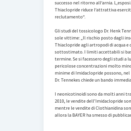
successo nel ritorno all‘arnia. L‚espos
Thiaclopride riduce l‘attrattiva esercita
reclutamento“.
Gli studi del tossicologo Dr. Henk Ten
sole vittime: „Il rischio posto dagli in
Thiaclopride agli artropodi di acqua e
sottostimato. I limiti accettabili si b
termine. Se si facessero degli studi a
pericolose concentrazioni molto mino
minime di Imidaclopride possono, nel lu
Dr. Tennekes chiede un bando immediat
I neonicotinoidi sono da molti anni tra
2010, le vendite dell’Imidaclopride sono
mentre le vendite di Clothianidina sono
allora la BAYER ha smesso di pubblicare i