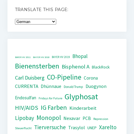
TRANSLATE THIS PAGE:
Bhopal
BAYER HV 2019
BAYER HV 2011
BAYER HV 2018
Bienensterben
Bisphenol A
BlackRock
CO-Pipeline
Carl Duisberg
Corona
CURRENTA
Dhünnaue
Duogynon
Donald Trump
Glyphosat
Endosulfan
Fridays for Future
IG Farben
HIV/AIDS
Kinderarbeit
Monopol
Lipobay
Nexavar
PCB
Repression
Tierversuche
Xarelto
Trasylol
UNEP
Steuerflucht