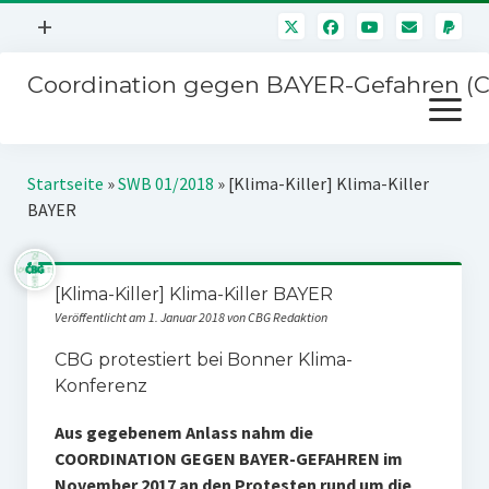
Menü
+
öffnen
Coordination gegen BAYER-Gefahren (
Mitmachen
Menü
Newsletter
öffnen
Presse
Kampagnen
Startseite
»
SWB 01/2018
»
[Klima-Killer] Klima-Killer
Über uns
BAYER
BAYER-Hauptversammlungen
Kontakt
Stichwort BAYER
Impressum
[Klima-Killer] Klima-Killer BAYER
Jahrestagung
Veröffentlicht am 1. Januar 2018 von CBG Redaktion
Störfälle
CBG protestiert bei Bonner Klima-
SPENDEN
Konferenz
Aus gegebenem Anlass nahm die
COORDINATION GEGEN BAYER-GEFAHREN im
November 2017 an den Protesten rund um die