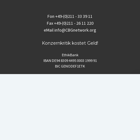
Fon
+49-(0)211 - 33 39 11
Fax
+49-(0)211 - 26 11 220
eMail
info@CBGnetwork.org
Konzernkritik kostet Geld!
EthikBank
IBAN DE94 8309 4495 0003 1999 91
BIC GENODEF1ETK
GLS-Bank
IBAN DE88 4306 0967 8016 5330 00
BIC GENODEM1GLS
Postfinance (Schweiz)
IBAN CH06 0900 0000 1578 8209 4
BIC POFICHBEXXX