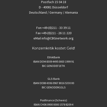
Postfach 15 04 18
D - 40081 Düsseldorf
Deutschland / Germany / Alemania
Fon
+49-(0)211 - 33 39 11
Fax
+49-(0)211 - 26 11 220
eMail
info@CBGnetwork.org
Konzernkritik kostet Geld!
EthikBank
IBAN DE94 8309 4495 0003 1999 91
BIC GENODEF1ETK
GLS-Bank
IBAN DE88 4306 0967 8016 5330 00
BIC GENODEM1GLS
Postfinance (Schweiz)
IBAN CH06 0900 0000 1578 8209 4