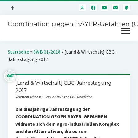
Menü
+
öffnen
Coordination gegen BAYER-Gefahren (
Mitmachen
Menü
Newsletter
öffnen
Presse
Kampagnen
Startseite
»
SWB 01/2018
»
[Land & Wirtschaft] CBG-
Über uns
Jahrestagung 2017
BAYER-Hauptversammlungen
Kontakt
Stichwort BAYER
Impressum
[Land & Wirtschaft] CBG-Jahrestagung
Jahrestagung
2017
Störfälle
Veröffentlicht am 1. Januar 2018 von CBG Redaktion
SPENDEN
Die diesjährige Jahrestagung der
COORDINATION GEGEN BAYER-GEFAHREN
widmete sich dem agro-industriellen Komplex
und den Alternativen, die es zum