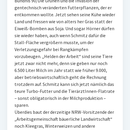
Bündnis 90/Die Grünen und die Invasion der
gentechnisch veränderten Futterpflanzen, der er
entkommen wollte. Jetzt sehen seine Kühe wieder
Land und fressen wie von alters her Gras statt der
Eiweiß-Bomben aus Soja. Und sogar Hörner dürfen
sie wieder haben, auch wenn Schmitz dafür die
Stall-Fläche vergrößern musste, um der
Verletzungsgefahr bei Rangkämpfen
vorzubeugen. „Helden der Arbeit“ sind seine Tiere
jetzt zwar nicht mehr, denn sie geben nur noch
6.500 Liter Milch im Jahr statt wie früher 9.000,
aber betriebswirtschaftlich geht die Rechnung
trotzdem auf. Schmitz kann sich jetzt nämlich das
teure Turbo-Futter und die TierärztInnen-Flatrate
– sonst obligatorisch in der Milchproduktion –
sparen.
Überdies baut der derzeitige NRW-Vorsitzende der
„Arbeitsgemeinschaft bäuerliche Landwirtschaft“
noch Kleegras, Winterweizen und andere