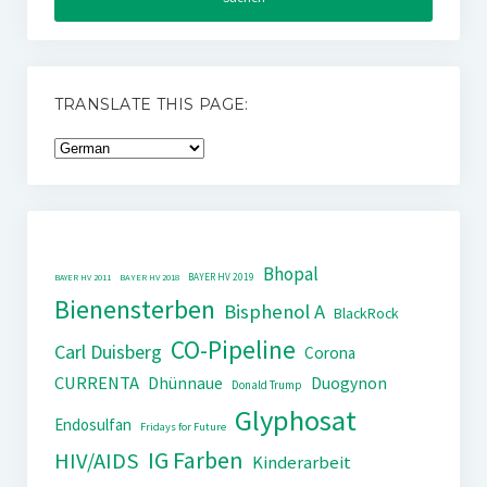
TRANSLATE THIS PAGE:
Bhopal
BAYER HV 2019
BAYER HV 2011
BAYER HV 2018
Bienensterben
Bisphenol A
BlackRock
CO-Pipeline
Carl Duisberg
Corona
CURRENTA
Dhünnaue
Duogynon
Donald Trump
Glyphosat
Endosulfan
Fridays for Future
IG Farben
HIV/AIDS
Kinderarbeit