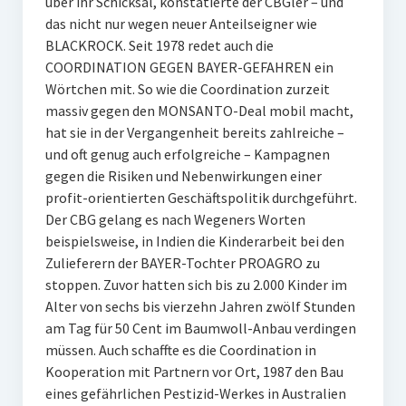
über ihr Schicksal, konstatierte der CBGler – und
das nicht nur wegen neuer Anteilseigner wie
BLACKROCK. Seit 1978 redet auch die
COORDINATION GEGEN BAYER-GEFAHREN ein
Wörtchen mit. So wie die Coordination zurzeit
massiv gegen den MONSANTO-Deal mobil macht,
hat sie in der Vergangenheit bereits zahlreiche –
und oft genug auch erfolgreiche – Kampagnen
gegen die Risiken und Nebenwirkungen einer
profit-orientierten Geschäftspolitik durchgeführt.
Der CBG gelang es nach Wegeners Worten
beispielsweise, in Indien die Kinderarbeit bei den
Zulieferern der BAYER-Tochter PROAGRO zu
stoppen. Zuvor hatten sich bis zu 2.000 Kinder im
Alter von sechs bis vierzehn Jahren zwölf Stunden
am Tag für 50 Cent im Baumwoll-Anbau verdingen
müssen. Auch schaffte es die Coordination in
Kooperation mit Partnern vor Ort, 1987 den Bau
eines gefährlichen Pestizid-Werkes in Australien