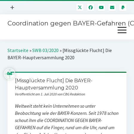
Menü
+
öffnen
Coordination gegen BAYER-Gefahren (
Mitmachen
Menü
Newsletter
öffnen
Presse
Kampagnen
Startseite
»
SWB 03/2020
»
[Missglückte Flucht] Die
Über uns
BAYER-Hauptversammlung 2020
BAYER-Hauptversammlungen
Kontakt
Stichwort BAYER
Impressum
[Missglückte Flucht] Die BAYER-
Jahrestagung
Hauptversammlung 2020
Störfälle
Veröffentlicht am 1. Juli 2020 von CBG Redaktion
SPENDEN
Weltweit steht kein Unternehmen so unter
Beobachtung wie der BAYER-Konzern. Seit 1978 schon
schaut ihm die COORDINATION GEGEN BAYER-
GEFAHREN auf die Finger, rund um die Uhr, rund um