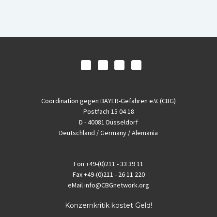
Coordination gegen BAYER-Gefahren e.V. (CBG)
Postfach 15 04 18
D - 40081 Düsseldorf
Deutschland / Germany / Alemania
Fon
+49-(0)211 - 33 39 11
Fax
+49-(0)211 - 26 11 220
eMail
info@CBGnetwork.org
Konzernkritik kostet Geld!