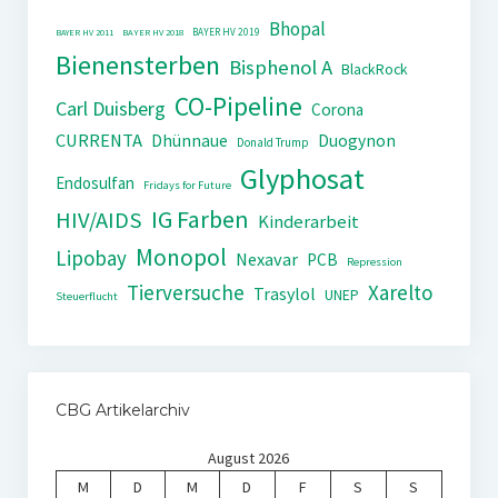
Bhopal
BAYER HV 2019
BAYER HV 2011
BAYER HV 2018
Bienensterben
Bisphenol A
BlackRock
CO-Pipeline
Carl Duisberg
Corona
CURRENTA
Dhünnaue
Duogynon
Donald Trump
Glyphosat
Endosulfan
Fridays for Future
IG Farben
HIV/AIDS
Kinderarbeit
Monopol
Lipobay
Nexavar
PCB
Repression
Tierversuche
Xarelto
Trasylol
UNEP
Steuerflucht
CBG Artikelarchiv
August 2026
M
D
M
D
F
S
S