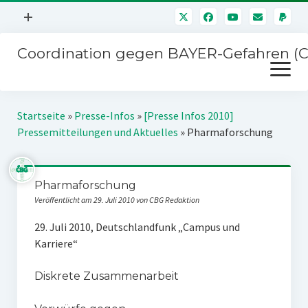
Menü
+
öffnen
Coordination gegen BAYER-Gefahren (
Mitmachen
Menü
Newsletter
öffnen
Presse
Kampagnen
Startseite
»
Presse-Infos
»
[Presse Infos 2010]
Über uns
Pressemitteilungen und Aktuelles
»
Pharmaforschung
BAYER-Hauptversammlungen
Kontakt
Stichwort BAYER
Impressum
Pharmaforschung
Jahrestagung
Veröffentlicht am 29. Juli 2010 von CBG Redaktion
Störfälle
29. Juli 2010, Deutschlandfunk „Campus und
SPENDEN
Karriere“
Diskrete Zusammenarbeit