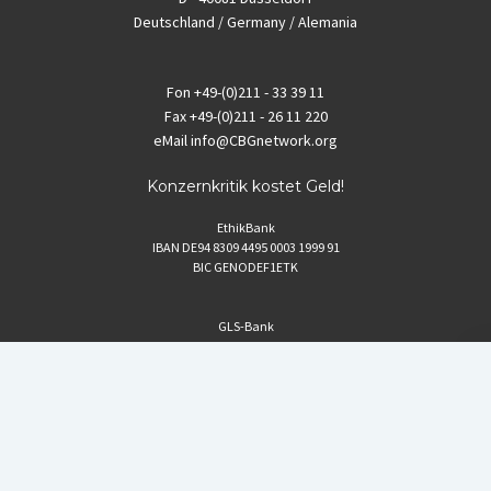
Deutschland / Germany / Alemania
Fon
+49-(0)211 - 33 39 11
Fax
+49-(0)211 - 26 11 220
eMail
info@CBGnetwork.org
Konzernkritik kostet Geld!
EthikBank
IBAN DE94 8309 4495 0003 1999 91
BIC GENODEF1ETK
GLS-Bank
IBAN DE88 4306 0967 8016 5330 00
BIC GENODEM1GLS
Postfinance (Schweiz)
IBAN CH06 0900 0000 1578 8209 4
BIC POFICHBEXXX