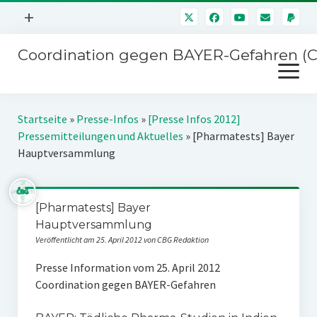
Menü
+
öffnen
Coordination gegen BAYER-Gefahren (
Mitmachen
Menü
Newsletter
öffnen
Presse
Kampagnen
Startseite
»
Presse-Infos
»
[Presse Infos 2012]
Über uns
Pressemitteilungen und Aktuelles
»
[Pharmatests] Bayer
BAYER-Hauptversammlungen
Hauptversammlung
Kontakt
Stichwort BAYER
Impressum
Jahrestagung
[Pharmatests] Bayer
Störfälle
Hauptversammlung
SPENDEN
Veröffentlicht am 25. April 2012 von CBG Redaktion
Presse Information vom 25. April 2012
Coordination gegen BAYER-Gefahren