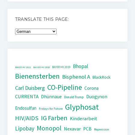
TRANSLATE THIS PAGE:
Bhopal
BAYER HV 2019
BAYER HV 2011
BAYER HV 2018
Bienensterben
Bisphenol A
BlackRock
CO-Pipeline
Carl Duisberg
Corona
CURRENTA
Dhünnaue
Duogynon
Donald Trump
Glyphosat
Endosulfan
Fridays for Future
IG Farben
HIV/AIDS
Kinderarbeit
Monopol
Lipobay
Nexavar
PCB
Repression