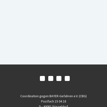
Coordination gegen BAYER-Gefahren e.V. (CBG)
Postfach 15 04 18
D - 40081 Düsseldorf