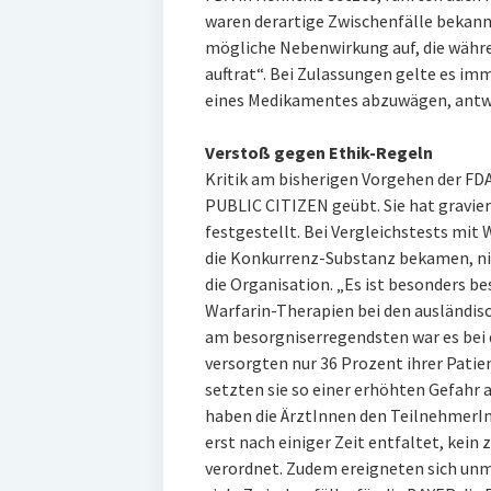
waren derartige Zwischenfälle bekannt
mögliche Nebenwirkung auf, die währ
auftrat“. Bei Zulassungen gelte es im
eines Medikamentes abzuwägen, antwo
Verstoß gegen Ethik-Regeln
Kritik am bisherigen Vorgehen der FDA
PUBLIC CITIZEN geübt. Sie hat gravie
festgestellt. Bei Vergleichstests mit
die Konkurrenz-Substanz bekamen, nic
die Organisation. „Es ist besonders be
Warfarin-Therapien bei den ausländis
am besorgniserregendsten war es bei 
versorgten nur 36 Prozent ihrer Pati
setzten sie so einer erhöhten Gefahr a
haben die ÄrztInnen den TeilnehmerI
erst nach einiger Zeit entfaltet, kein 
verordnet. Zudem ereigneten sich un