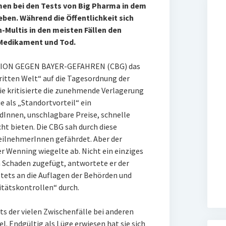
en bei den Tests von Big Pharma in dem
ben. Während die Öffentlichkeit sich
en-Multis in den meisten Fällen den
Medikament und Tod.
ATION GEGEN BAYER-GEFAHREN (CBG) das
itten Welt“ auf die Tagesordnung der
 kritisierte die zunehmende Verlagerung
e als „Standortvorteil“ ein
dInnen, unschlagbare Preise, schnelle
ht bieten. Die CBG sah durch diese
eilnehmerInnen gefährdet. Aber der
 Wenning wiegelte ab. Nicht ein einziges
 Schaden zugefügt, antwortete er der
stets an die Auflagen der Behörden und
itätskontrollen“ durch.
s der vielen Zwischenfälle bei anderen
l. Endgültig als Lüge erwiesen hat sie sich