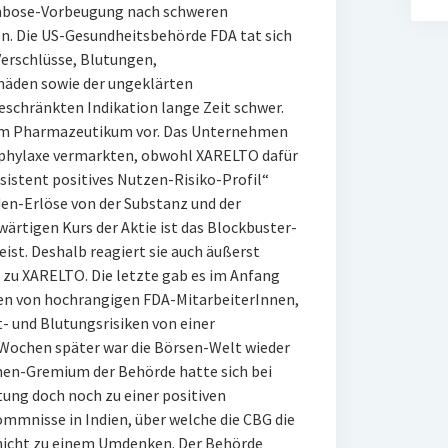
mbose-Vorbeugung nach schweren
n. Die US-Gesundheitsbehörde FDA tat sich
erschlüsse, Blutungen,
häden sowie der ungeklärten
eschränkten Indikation lange Zeit schwer.
em Pharmazeutikum vor. Das Unternehmen
Prophylaxe vermarkten, obwohl XARELTO dafür
sistent positives Nutzen-Risiko-Profil“
rden-Erlöse von der Substanz und der
ärtigen Kurs der Aktie ist das Blockbuster-
ist. Deshalb reagiert sie auch äußerst
 zu XARELTO. Die letzte gab es im Anfang
en von hochrangigen FDA-MitarbeiterInnen,
t- und Blutungsrisiken von einer
Wochen später war die Börsen-Welt wieder
nen-Gremium der Behörde hatte sich bei
ung doch noch zu einer positiven
mnisse in Indien, über welche die CBG die
 nicht zu einem Umdenken. Der Behörde