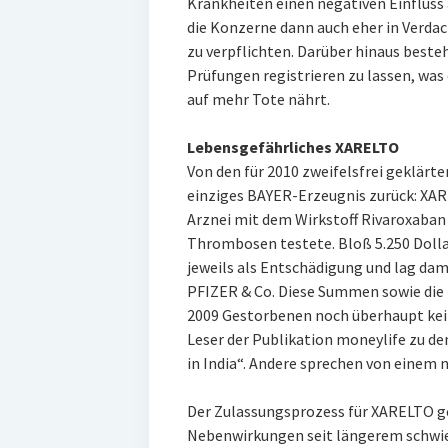
Krankheiten einen negativen Einfluss
die Konzerne dann auch eher in Verda
zu verpflichten. Darüber hinaus besteht
Prüfungen registrieren zu lassen, was 
auf mehr Tote nährt.
Lebensgefährliches XARELTO
Von den für 2010 zweifelsfrei geklärte
einziges BAYER-Erzeugnis zurück: XAR
Arznei mit dem Wirkstoff Rivaroxaban 
Thrombosen testete. Bloß 5.250 Dolla
jeweils als Entschädigung und lag da
PFIZER & Co. Diese Summen sowie die T
2009 Gestorbenen noch überhaupt kein
Leser der Publikation moneylife zu de
in India“. Andere sprechen von einem 
Der Zulassungsprozess für XARELTO ge
Nebenwirkungen seit längerem schwier