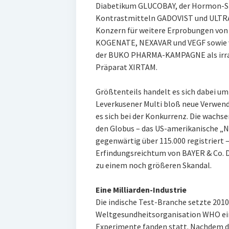
Diabetikum GLUCOBAY, der Hormon-S
Kontrastmitteln GADOVIST und ULTRA
Konzern für weitere Erprobungen vo
KOGENATE, NEXAVAR und VEGF sowie 
der BUKO PHARMA-KAMPAGNE als irrat
Präparat XIRTAM.
Größtenteils handelt es sich dabei um
Leverkusener Multi bloß neue Verwend
es sich bei der Konkurrenz. Die wachs
den Globus – das US-amerikanische „Na
gegenwärtig über 115.000 registriert 
Erfindungsreichtum von BAYER & Co. 
zu einem noch größeren Skandal.
Eine Milliarden-Industrie
Die indische Test-Branche setzte 201
Weltgesundheitsorganisation WHO eine
Experimente fanden statt. Nachdem 