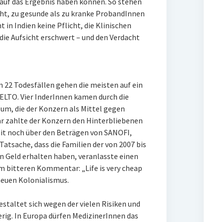
 auf das Ergebnis haben können. So stehen
cht, zu gesunde als zu kranke ProbandInnen
 in Indien keine Pflicht, die Klinischen
die Aufsicht erschwert – und den Verdacht
n 22 Todesfällen gehen die meisten auf ein
ELTO. Vier InderInnen kamen durch die
um, die der Konzern als Mittel gegen
r zahlte der Konzern den Hinterbliebenen
mit noch über den Beträgen von SANOFI,
atsache, dass die Familien der von 2007 bis
 Geld erhalten haben, veranlasste einen
m bitteren Kommentar: „Life is very cheap
neuen Kolonialismus.
staltet sich wegen der vielen Risiken und
ig. In Europa dürfen MedizinerInnen das