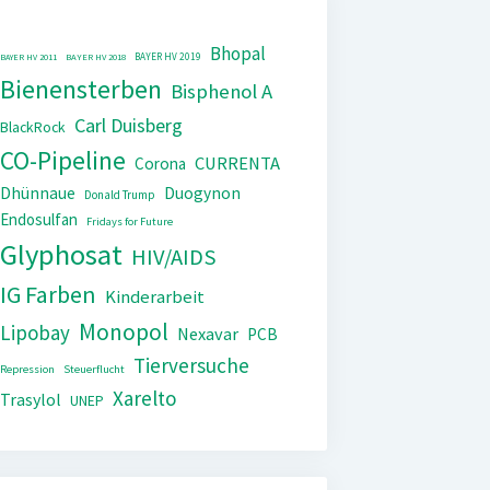
Bhopal
BAYER HV 2019
BAYER HV 2011
BAYER HV 2018
Bienensterben
Bisphenol A
Carl Duisberg
BlackRock
CO-Pipeline
CURRENTA
Corona
Dhünnaue
Duogynon
Donald Trump
Endosulfan
Fridays for Future
Glyphosat
HIV/AIDS
IG Farben
Kinderarbeit
Monopol
Lipobay
Nexavar
PCB
Tierversuche
Repression
Steuerflucht
Xarelto
Trasylol
UNEP