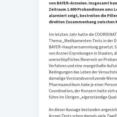
von BAYER-Arzneien. Insgesamt kam
Zeitraum 1.600 ProbandInnen ums Le
alarmiert zeigt, bestreiten die Pill
direkten Zusammenhang zwischen 
Im letzten Jahr hatte die COORDIN
Thema „Medikamenten-Tests in der Dr
BAYER-Hauptversammlung gesetzt. Sie
von Arznei-Erprobungen in Staaten, di
unerschöpfliches Reservoir an Proban
Verfahren und eine mangelhafte Aufsic
Bedingungen das Leben der Versuchst
damalige Vorstandsvorsitzende Werner
Pharmazeutikum habe je einer Person
Coordination, der Konzern halte sich 
führe im Übrigen „eigenständige Qual
An dieser Aussage bestanden angesicht
Arznei-Tests schon damals viele Zweife