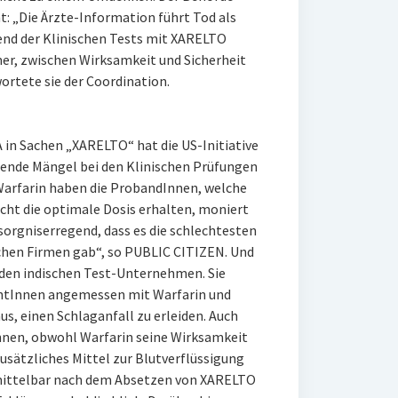
: „Die Ärzte-Information führt Tod als
end der Klinischen Tests mit XARELTO
mer, zwischen Wirksamkeit und Sicherheit
rtete sie der Coordination.
 in Sachen „XARELTO“ hat die US-Initiative
rende Mängel bei den Klinischen Prüfungen
 Warfarin haben die ProbandInnen, welche
ht die optimale Dosis erhalten, moniert
sorgniserregend, dass es die schlechtesten
chen Firmen gab“, so PUBLIC CITIZEN. Und
den indischen Test-Unternehmen. Sie
entInnen angemessen mit Warfarin und
us, einen Schlaganfall zu erleiden. Auch
nnen, obwohl Warfarin seine Wirksamkeit
zusätzliches Mittel zur Blutverflüssigung
mittelbar nach dem Absetzen von XARELTO