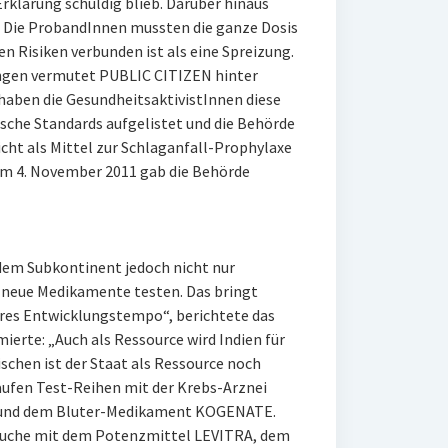
 Erklärung schuldig blieb. Darüber hinaus
. Die ProbandInnen mussten die ganze Dosis
 Risiken verbunden ist als eine Spreizung.
ngen vermutet PUBLIC CITIZEN hinter
 haben die GesundheitsaktivistInnen diese
sche Standards aufgelistet und die Behörde
icht als Mittel zur Schlaganfall-Prophylaxe
. Am 4. November 2011 gab die Behörde
dem Subkontinent jedoch nicht nur
s neue Medikamente testen. Das bringt
eres Entwicklungstempo“, berichtete das
ierte: „Auch als Ressource wird Indien für
schen ist der Staat als Ressource noch
ufen Test-Reihen mit der Krebs-Arznei
und dem Bluter-Medikament KOGENATE.
suche mit dem Potenzmittel LEVITRA, dem