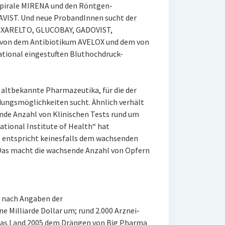
pirale MIRENA und den Röntgen-
VIST. Und neue ProbandInnen sucht der
n XARELTO, GLUCOBAY, GADOVIST,
von dem Antibiotikum AVELOX und dem von
ional eingestuften Bluthochdruck-
 altbekannte Pharmazeutika, für die der
ungsmöglichkeiten sucht. Ähnlich verhält
ende Anzahl von Klinischen Tests rund um
tional Institute of Health“ hat
– entspricht keinesfalls dem wachsenden
Das macht die wachsende Anzahl von Opfern
0 nach Angaben der
 Milliarde Dollar um; rund 2.000 Arznei-
das Land 2005 dem Drängen von Big Pharma