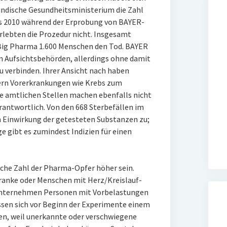
 indische Gesundheitsministerium die Zahl
is 2010 während der Erprobung von BAYER-
lebten die Prozedur nicht. Insgesamt
 Big Pharma 1.600 Menschen den Tod. BAYER
en Aufsichtsbehörden, allerdings ohne damit
u verbinden. Ihrer Ansicht nach haben
ern Vorerkrankungen wie Krebs zum
e amtlichen Stellen machen ebenfalls nicht
antwortlich. Von den 668 Sterbefällen im
en Einwirkung der getesteten Substanzen zu;
ge gibt es zumindest Indizien für einen
liche Zahl der Pharma-Opfer höher sein.
ranke oder Menschen mit Herz/Kreislauf-
 Unternehmen Personen mit Vorbelastungen
ssen sich vor Beginn der Experimente einem
en, weil unerkannte oder verschwiegene