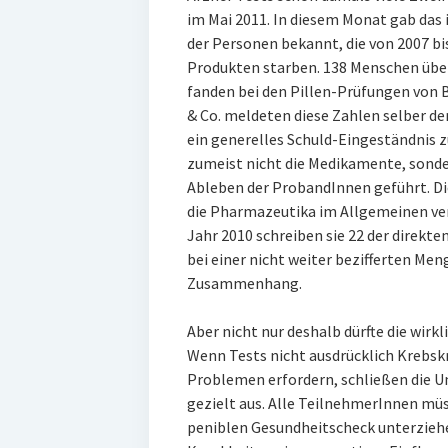
im Mai 2011. In diesem Monat gab das
der Personen bekannt, die von 2007 b
Produkten starben. 138 Menschen über
fanden bei den Pillen-Prüfungen von
& Co. meldeten diese Zahlen selber d
ein generelles Schuld-Eingeständnis z
zumeist nicht die Medikamente, sond
Ableben der ProbandInnen geführt. Di
die Pharmazeutika im Allgemeinen ver
Jahr 2010 schreiben sie 22 der direkt
bei einer nicht weiter bezifferten Men
Zusammenhang.
Aber nicht nur deshalb dürfte die wirk
Wenn Tests nicht ausdrücklich Krebsk
Problemen erfordern, schließen die
gezielt aus. Alle TeilnehmerInnen mü
peniblen Gesundheitscheck unterzieh