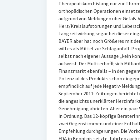
Therapeutikum bislang nur zur Thro
orthopädischen Operationen einsetze
aufgrund von Meldungen über Gefäß-V
Herz/Kreislaufstörungen und Lebersc
Langzeitwirkung sogar bei dieser eing
BAYER aber hat noch Größeres mit d
will es als Mittel zur Schlaganfall-
selbst nach eigener Aussage „kein kon
aufweist. Der Multi erhofft sich Millia
Finanzmarkt ebenfalls – in den gegenw
Potenzial des Produkts schon eingepre
empfindlich auf jede Negativ-Meldung
September 2011: Zeitungen berichtet
die angesichts unerklärter Herzinfark
Genehmigung abrieten. Aber ein paar 
in Ordnung. Das 12-köpfige BeraterIn
zwei Gegenstimmen und einer Enthalt
Empfehlung durchgerungen. Die Vorkom
FDA in Kenntnis setzte, führten auch