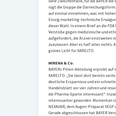
viele Zwischenfälle, für die BAYER die
rügt die Gruppe die Darreichungsform
auf einmal einnehmen, was mit höheren
Einzig marketing-technische Erwägu
dieser Wahl. In einem Brief an die FDA
Verstöße gegen medizinische und ethi
aufgefordert, die Arznei einstweilen n
zuzulassen. Aber es half alles nichts
grünes Licht für XARELTO.
MIRENA & Co.
BAYERs Pillen-Abteilung erprobt auf 
XARELTO. „Sie lässt dort bereits sech
deutliche Ersparnisse und ein schnell
Handelsblatt vor vier Jahren und resüm
die Pharma-Sparte interessant“. Inzwi
interessanter geworden. Momentan la
NEXAVAR, dem Augen-Präparat VEGF 
Gerade abgeschlossen hat BAYER Ver