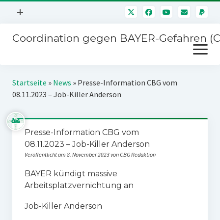
Menü
+
öffnen
Coordination gegen BAYER-Gefahren (
Mitmachen
Menü
Newsletter
öffnen
Presse
Kampagnen
Startseite
»
News
»
Presse-Information CBG vom
Über uns
08.11.2023 – Job-Killer Anderson
BAYER-Hauptversammlungen
Kontakt
Stichwort BAYER
Impressum
Presse-Information CBG vom
Jahrestagung
08.11.2023 – Job-Killer Anderson
Störfälle
Veröffentlicht am 8. November 2023 von CBG Redaktion
SPENDEN
BAYER kündigt massive
Arbeitsplatzvernichtung an
Job-Killer Anderson