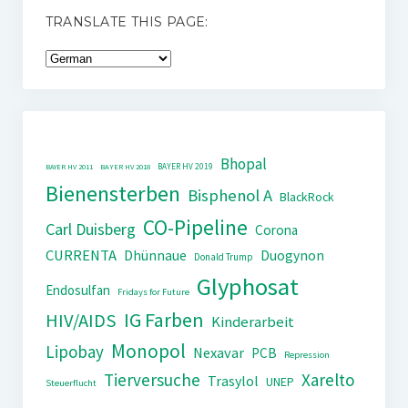
TRANSLATE THIS PAGE:
Bhopal
BAYER HV 2019
BAYER HV 2011
BAYER HV 2018
Bienensterben
Bisphenol A
BlackRock
CO-Pipeline
Carl Duisberg
Corona
CURRENTA
Dhünnaue
Duogynon
Donald Trump
Glyphosat
Endosulfan
Fridays for Future
IG Farben
HIV/AIDS
Kinderarbeit
Monopol
Lipobay
Nexavar
PCB
Repression
Tierversuche
Xarelto
Trasylol
UNEP
Steuerflucht