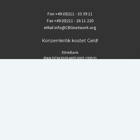
Fon
+49-(0)211 - 33 39 11
Fax
+49-(0)211 - 26 11 220
eMail
info@CBGnetwork.org
Konzernkritik kostet Geld!
EthikBank
IBAN DE94 8309 4495 0003 1999 91
BIC GENODEF1ETK
GLS-Bank
IBAN DE88 4306 0967 8016 5330 00
BIC GENODEM1GLS
Postfinance (Schweiz)
IBAN CH06 0900 0000 1578 8209 4
BIC POFICHBEXXX
Coordination gegen BAYER-Gefahren (CBG)