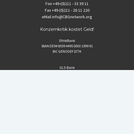
Fon
+49-(0)211 - 33 39 11
Fax
+49-(0)211 - 26 11 220
eMail
info@CBGnetwork.org
Konzernkritik kostet Geld!
EthikBank
IBAN DE94 8309 4495 0003 1999 91
BIC GENODEF1ETK
GLS-Bank
IBAN DE88 4306 0967 8016 5330 00
BIC GENODEM1GLS
Postfinance (Schweiz)
IBAN CH06 0900 0000 1578 8209 4
BIC POFICHBEXXX
Coordination gegen BAYER-Gefahren (CBG)