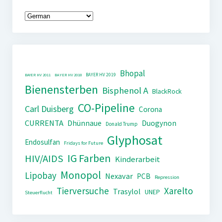
Bhopal
BAYER HV 2019
BAYER HV 2011
BAYER HV 2018
Bienensterben
Bisphenol A
BlackRock
CO-Pipeline
Carl Duisberg
Corona
CURRENTA
Dhünnaue
Duogynon
Donald Trump
Glyphosat
Endosulfan
Fridays for Future
IG Farben
HIV/AIDS
Kinderarbeit
Monopol
Lipobay
Nexavar
PCB
Repression
Tierversuche
Xarelto
Trasylol
UNEP
Steuerflucht