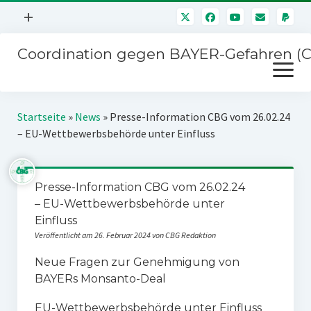
Menü
+
öffnen
Coordination gegen BAYER-Gefahren (
Mitmachen
Menü
Newsletter
öffnen
Presse
Kampagnen
Startseite
»
News
»
Presse-Information CBG vom 26.02.24
Über uns
– EU-Wettbewerbsbehörde unter Einfluss
BAYER-Hauptversammlungen
Kontakt
Stichwort BAYER
Impressum
Presse-Information CBG vom 26.02.24
Jahrestagung
– EU-Wettbewerbsbehörde unter
Störfälle
Einfluss
SPENDEN
Veröffentlicht am 26. Februar 2024 von CBG Redaktion
Neue Fragen zur Genehmigung von
BAYERs Monsanto-Deal
EU-Wettbewerbsbehörde unter Einfluss