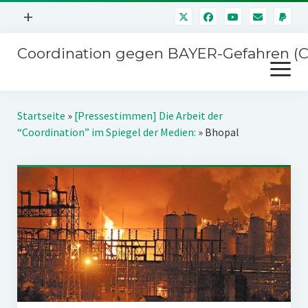
Menü
+
öffnen
Coordination gegen BAYER-Gefahren (
Mitmachen
Menü
Newsletter
öffnen
Presse
Kampagnen
Startseite
»
[Pressestimmen] Die Arbeit der
Über uns
“Coordination” im Spiegel der Medien:
»
Bhopal
BAYER-Hauptversammlungen
Kontakt
Stichwort BAYER
Impressum
Jahrestagung
Störfälle
SPENDEN