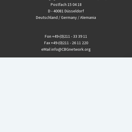
Postfach 15 04 18
D - 40081 Düsseldorf
Deutschland / Germany / Alemania
Fon
+49-(0)211 - 33 39 11
Fax
+49-(0)211 - 26 11 220
eMail
info@CBGnetwork.org
Konzernkritik kostet Geld!
EthikBank
IBAN DE94 8309 4495 0003 1999 91
BIC GENODEF1ETK
GLS-Bank
IBAN DE88 4306 0967 8016 5330 00
BIC GENODEM1GLS
Postfinance (Schweiz)
IBAN CH06 0900 0000 1578 8209 4