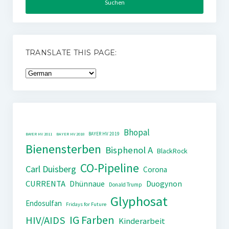
TRANSLATE THIS PAGE:
Bhopal
BAYER HV 2019
BAYER HV 2011
BAYER HV 2018
Bienensterben
Bisphenol A
BlackRock
CO-Pipeline
Carl Duisberg
Corona
CURRENTA
Dhünnaue
Duogynon
Donald Trump
Glyphosat
Endosulfan
Fridays for Future
IG Farben
HIV/AIDS
Kinderarbeit