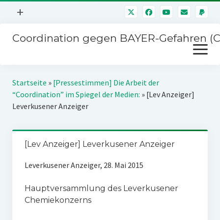
Menü
+
öffnen
Coordination gegen BAYER-Gefahren (
Mitmachen
Menü
Newsletter
öffnen
Presse
Kampagnen
Startseite
»
[Pressestimmen] Die Arbeit der
Über uns
“Coordination” im Spiegel der Medien:
»
[Lev Anzeiger]
BAYER-Hauptversammlungen
Leverkusener Anzeiger
Kontakt
Stichwort BAYER
Impressum
Jahrestagung
[Lev Anzeiger] Leverkusener Anzeiger
Störfälle
Leverkusener Anzeiger, 28. Mai 2015
SPENDEN
Hauptversammlung des Leverkusener
Chemiekonzerns