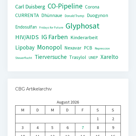
CO-Pipeline
Carl Duisberg
Corona
CURRENTA
Dhünnaue
Duogynon
Donald Trump
Glyphosat
Endosulfan
Fridays for Future
IG Farben
HIV/AIDS
Kinderarbeit
Monopol
Lipobay
Nexavar
PCB
Repression
Tierversuche
Xarelto
Trasylol
UNEP
Steuerflucht
CBG Artikelarchiv
August 2026
M
D
M
D
F
S
S
1
2
3
4
5
6
7
8
9