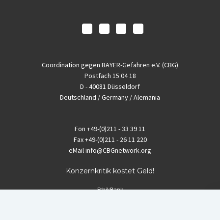
Coordination gegen BAYER-Gefahren e.V. (CBG)
Postfach 15 04 18
D - 40081 Düsseldorf
Deutschland / Germany / Alemania
Fon
+49-(0)211 - 33 39 11
Fax
+49-(0)211 - 26 11 220
eMail
info@CBGnetwork.org
Konzernkritik kostet Geld!
EthikBank
IBAN DE94 8309 4495 0003 1999 91
BIC GENODEF1ETK