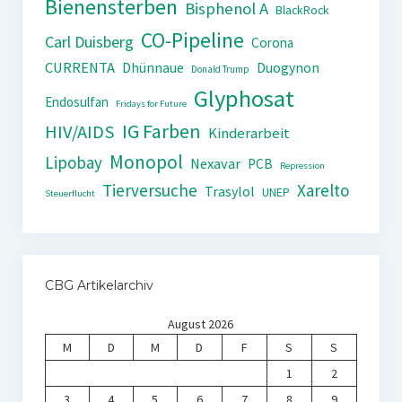
Bienensterben
Bisphenol A
BlackRock
CO-Pipeline
Carl Duisberg
Corona
CURRENTA
Dhünnaue
Duogynon
Donald Trump
Glyphosat
Endosulfan
Fridays for Future
IG Farben
HIV/AIDS
Kinderarbeit
Monopol
Lipobay
Nexavar
PCB
Repression
Tierversuche
Xarelto
Trasylol
UNEP
Steuerflucht
CBG Artikelarchiv
August 2026
M
D
M
D
F
S
S
1
2
3
4
5
6
7
8
9