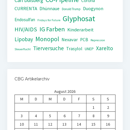
Carl Duisberg
Corona
CURRENTA
Dhünnaue
Duogynon
Donald Trump
Glyphosat
Endosulfan
Fridays for Future
IG Farben
HIV/AIDS
Kinderarbeit
Monopol
Lipobay
Nexavar
PCB
Repression
Tierversuche
Xarelto
Trasylol
UNEP
Steuerflucht
CBG Artikelarchiv
August 2026
M
D
M
D
F
S
S
1
2
3
4
5
6
7
8
9
10
11
12
13
14
15
16