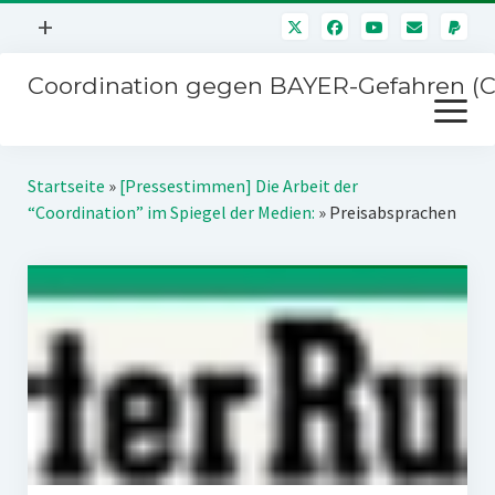
Menü
+
öffnen
Coordination gegen BAYER-Gefahren (
Mitmachen
Menü
Newsletter
öffnen
Presse
Kampagnen
Startseite
»
[Pressestimmen] Die Arbeit der
Über uns
“Coordination” im Spiegel der Medien:
»
Preisabsprachen
BAYER-Hauptversammlungen
Kontakt
Stichwort BAYER
Impressum
Jahrestagung
Störfälle
SPENDEN