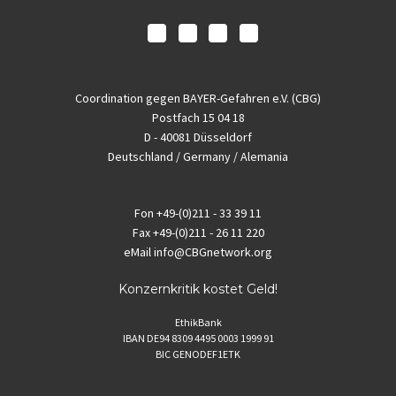
Coordination gegen BAYER-Gefahren e.V. (CBG)
Postfach 15 04 18
D - 40081 Düsseldorf
Deutschland / Germany / Alemania
Fon
+49-(0)211 - 33 39 11
Fax
+49-(0)211 - 26 11 220
eMail
info@CBGnetwork.org
Konzernkritik kostet Geld!
EthikBank
IBAN DE94 8309 4495 0003 1999 91
BIC GENODEF1ETK