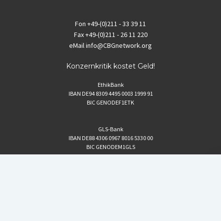
Fon
+49-(0)211 - 33 39 11
Fax
+49-(0)211 - 26 11 220
eMail
info@CBGnetwork.org
Konzernkritik kostet Geld!
EthikBank
IBAN DE94 8309 4495 0003 1999 91
BIC GENODEF1ETK
GLS-Bank
IBAN DE88 4306 0967 8016 5330 00
BIC GENODEM1GLS
Postfinance (Schweiz)
IBAN CH06 0900 0000 1578 8209 4
BIC POFICHBEXXX