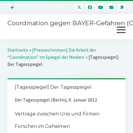
Menü
+
öffnen
Coordination gegen BAYER-Gefahren (
Mitmachen
Menü
Newsletter
öffnen
Presse
Kampagnen
Startseite
»
[Pressestimmen] Die Arbeit der
Über uns
“Coordination” im Spiegel der Medien:
»
[Tagesspiegel]
BAYER-Hauptversammlungen
Der Tagesspiegel
Kontakt
Stichwort BAYER
Impressum
Jahrestagung
[Tagesspiegel] Der Tagesspiegel
Störfälle
Der Tagesspiegel (Berlin), 9. Januar 2012
SPENDEN
Verträge zwischen Unis und Firmen
Forschen im Geheimen