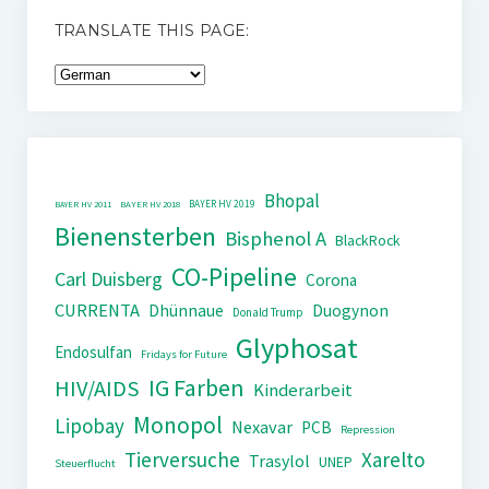
TRANSLATE THIS PAGE:
Bhopal
BAYER HV 2019
BAYER HV 2011
BAYER HV 2018
Bienensterben
Bisphenol A
BlackRock
CO-Pipeline
Carl Duisberg
Corona
CURRENTA
Dhünnaue
Duogynon
Donald Trump
Glyphosat
Endosulfan
Fridays for Future
IG Farben
HIV/AIDS
Kinderarbeit
Monopol
Lipobay
Nexavar
PCB
Repression
Tierversuche
Xarelto
Trasylol
UNEP
Steuerflucht