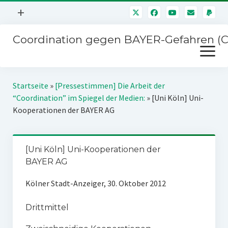
Menü
+
öffnen
Coordination gegen BAYER-Gefahren (
Mitmachen
Menü
Newsletter
öffnen
Presse
Kampagnen
Startseite
»
[Pressestimmen] Die Arbeit der
Über uns
“Coordination” im Spiegel der Medien:
»
[Uni Köln] Uni-
BAYER-Hauptversammlungen
Kooperationen der BAYER AG
Kontakt
Stichwort BAYER
Impressum
Jahrestagung
[Uni Köln] Uni-Kooperationen der
Störfälle
BAYER AG
SPENDEN
Kölner Stadt-Anzeiger, 30. Oktober 2012
Drittmittel