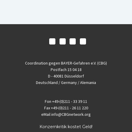
Coordination gegen BAYER-Gefahren e.V. (CBG)
Postfach 15 04 18
D - 40081 Düsseldorf
Deutschland / Germany / Alemania
Fon
+49-(0)211 - 33 39 11
Fax
+49-(0)211 - 26 11 220
eMail
info@CBGnetwork.org
Konzernkritik kostet Geld!