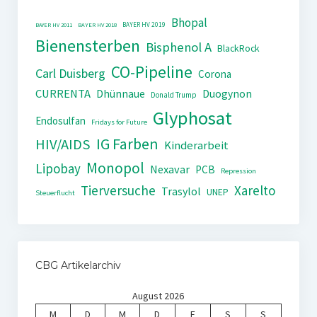
Bhopal
BAYER HV 2019
BAYER HV 2011
BAYER HV 2018
Bienensterben
Bisphenol A
BlackRock
CO-Pipeline
Carl Duisberg
Corona
CURRENTA
Dhünnaue
Duogynon
Donald Trump
Glyphosat
Endosulfan
Fridays for Future
IG Farben
HIV/AIDS
Kinderarbeit
Monopol
Lipobay
Nexavar
PCB
Repression
Tierversuche
Xarelto
Trasylol
UNEP
Steuerflucht
CBG Artikelarchiv
August 2026
M
D
M
D
F
S
S