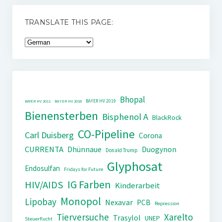
TRANSLATE THIS PAGE:
Bhopal
BAYER HV 2019
BAYER HV 2011
BAYER HV 2018
Bienensterben
Bisphenol A
BlackRock
CO-Pipeline
Carl Duisberg
Corona
CURRENTA
Dhünnaue
Duogynon
Donald Trump
Glyphosat
Endosulfan
Fridays for Future
IG Farben
HIV/AIDS
Kinderarbeit
Monopol
Lipobay
Nexavar
PCB
Repression
Tierversuche
Xarelto
Trasylol
UNEP
Steuerflucht