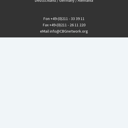
Deutschland / Germany / Alemania
Fon
+49-(0)211 - 33 39 11
Fax
+49-(0)211 - 26 11 220
eMail
info@CBGnetwork.org
Konzernkritik kostet Geld!
EthikBank
IBAN DE94 8309 4495 0003 1999 91
BIC GENODEF1ETK
GLS-Bank
IBAN DE88 4306 0967 8016 5330 00
BIC GENODEM1GLS
Postfinance (Schweiz)
IBAN CH06 0900 0000 1578 8209 4
BIC POFICHBEXXX