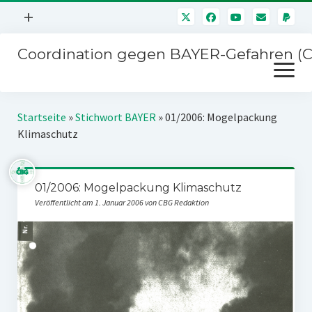
Menü
+
öffnen
Coordination gegen BAYER-Gefahren (
Mitmachen
Menü
Newsletter
öffnen
Presse
Kampagnen
Startseite
»
Stichwort BAYER
»
01/2006: Mogelpackung
Über uns
Klimaschutz
BAYER-Hauptversammlungen
Kontakt
Stichwort BAYER
Impressum
01/2006: Mogelpackung Klimaschutz
Jahrestagung
Veröffentlicht am 1. Januar 2006 von CBG Redaktion
Störfälle
SPENDEN