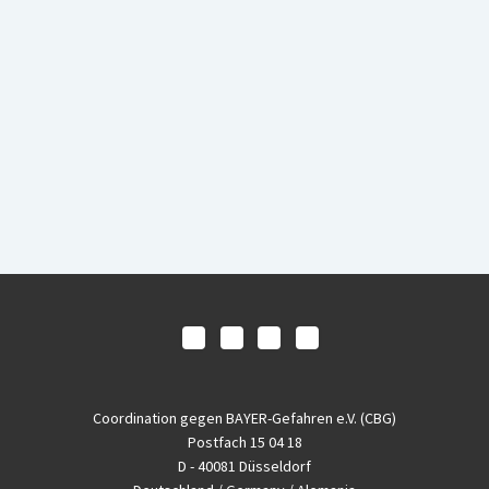
Coordination gegen BAYER-Gefahren e.V. (CBG)
Postfach 15 04 18
D - 40081 Düsseldorf